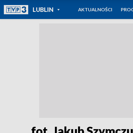
POWRÓT DO
LUBLIN
AKTUALNOŚCI
PRO
TVP REGIONY
fot. Jakub Szymcz