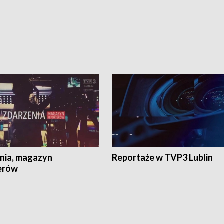
nia, magazyn
Reportaże w TVP3 Lublin
erów