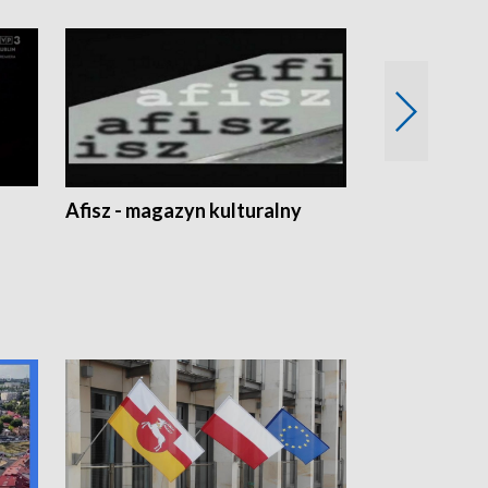
Afisz - magazyn kulturalny
Zobacz, co s