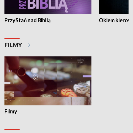
PrzyStań nad Biblią
Okiem kierow
FILMY
Filmy