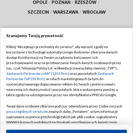
OPOLE
/
POZNAŃ
/
RZESZÓW
/
SZCZECIN
/
WARSZAWA
/
WROCŁAW
Szanujemy Twoją prywatność
Dołącz do nas:
Kliknij "Akceptuję i przechodzę do serwisu", aby wyrazić zgody na
korzystanie z technologii automatycznego śledzenia i zbierania danych,
TVP
dostęp do informacji na Twoim urządzeniu końcowym i ich
Abonament TVP
przechowywanie oraz na przetwarzanie Twoich danych osobowych przez
Regulamin TVP
nas, czyli Telewizję Polską S.A. w likwidacji (zwaną dalej również „TVP”),
Emisja w TVP
Polityka prywatności
Zaufanych Partnerów z IAB* (1201 firm)
oraz pozostałych
Zaufanych
Partnerów TVP (93 firm)
, w celach marketingowych (w tym do
Centrum informacji TVP
Moje zgody
zautomatyzowanego dopasowania reklam do Twoich zainteresowań i
mierzenia ich skuteczności) i pozostałych, które wskazujemy poniżej, a
Naziemna Telewizja Cyfrowa
Pomoc
także zgody na udostępnianie przez nas identyfikatora PPID do Google.
Sklep TVP
Biuro reklamy
Twoje dane osobowe zbierane podczas odwiedzania przez Ciebie naszych
Rada Programowa
Kontakt
poszczególnych serwisów
zwanych dalej „Portalem”, w tym informacje
zapisywane za pomocą technologii takich jak: pliki cookie, sygnalizatory
System NOS
WWW lub innych podobnych technologii umożliwiających świadczenie
dopasowanych i bezpiecznych usług, personalizację treści oraz reklam,
Informacje o nadawcy
Kanały
udostępnianie funkcji mediów społecznościowych oraz analizowanie