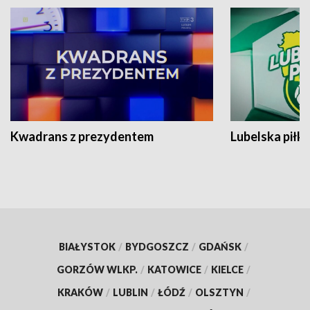
Kwadrans z prezydentem
Lubelska piłk
BIAŁYSTOK
/
BYDGOSZCZ
/
GDAŃSK
/
GORZÓW WLKP.
/
KATOWICE
/
KIELCE
/
KRAKÓW
/
LUBLIN
/
ŁÓDŹ
/
OLSZTYN
/