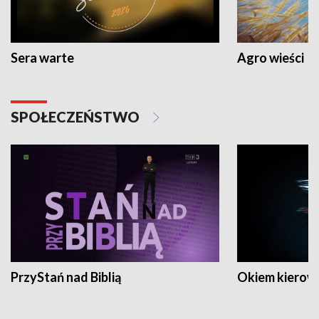
Sera warte
Agro wieści
SPOŁECZEŃSTWO
PrzyStań nad Biblią
Okiem kierow