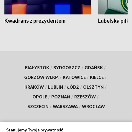
Kwadrans z prezydentem
Lubelska piłk
BIAŁYSTOK
/
BYDGOSZCZ
/
GDAŃSK
/
GORZÓW WLKP.
/
KATOWICE
/
KIELCE
/
KRAKÓW
/
LUBLIN
/
ŁÓDŹ
/
OLSZTYN
/
OPOLE
/
POZNAŃ
/
RZESZÓW
/
SZCZECIN
/
WARSZAWA
/
WROCŁAW
Szanujemy Twoją prywatność