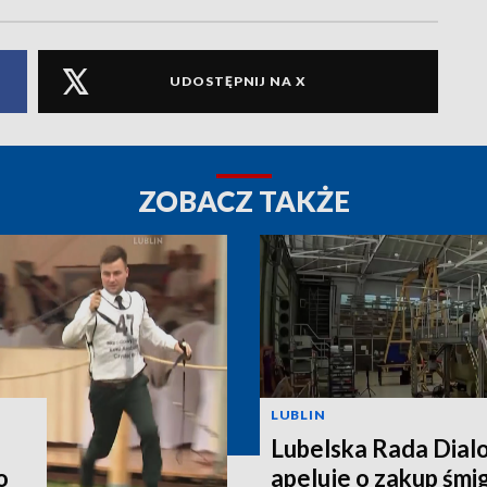
UDOSTĘPNIJ NA X
ZOBACZ TAKŻE
LUBLIN
Lubelska Rada Dial
o
apeluje o zakup śm