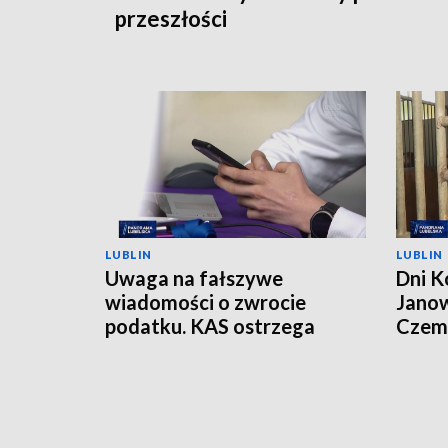
przeszłości
LUBLIN
LUBLIN
Uwaga na fałszywe
Dni K
wiadomości o zwrocie
Janow
podatku. KAS ostrzega
Czemp
przed oszustwem
of Po