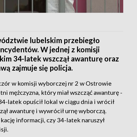
ództwie lubelskim przebiegło
 incydentów. W jednej z komisji
im 34-latek wszczął awanturę oraz
ą zajmuje się policja.
czór w komisji wyborczej nr 2 w Ostrowie
letni mężczyzna, który miał wszcząć awanturę -
4-latek opuścił lokal w ciągu dnia i wrócił
ął awanturę i wywrócił urnę wyborczą.
kację informacji, czy 34-latek naruszył
ji.