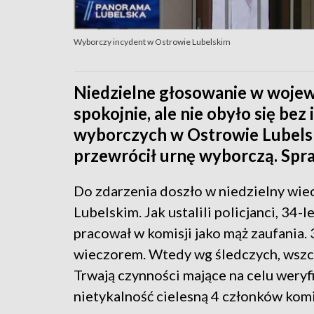
Wyborczy incydent w Ostrowie Lubelskim
Niedzielne głosowanie w wojew
spokojnie, ale nie obyło się bez
wyborczych w Ostrowie Lubelsk
przewrócił urnę wyborczą. Spraw
Do zdarzenia doszło w niedzielny wie
Lubelskim. Jak ustalili policjanci, 34-
pracował w komisji jako mąż zaufania. 3
wieczorem. Wtedy wg śledczych, wszcz
Trwają czynności mające na celu weryfi
nietykalność cielesną 4 członków komis