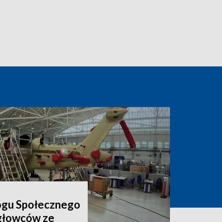
ogu Społecznego
igłowców ze