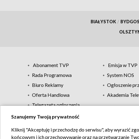
BIAŁYSTOK
/
BYDGO
OLSZTY
Abonament TVP
Emisja w TVP
Rada Programowa
System NOS
Biuro Reklamy
Ogłoszenie pr
Oferta Handlowa
Akademia Tele
Telegazeta ogłoszenia
Szanujemy Twoją prywatność
Regulamin TVP
Kliknij "Akceptuję i przechodzę do serwisu", aby wyrazić zg
końcowym i ich przechowywanie oraz na przetwarzanie Twoich