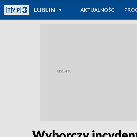
POWRÓT DO
LUBLIN
AKTUALNOŚCI
PRO
TVP REGIONY
Wyborczy incyden