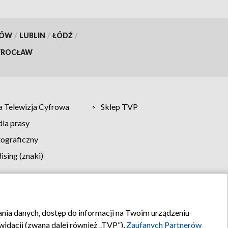
KÓW
/
LUBLIN
/
ŁÓDŹ
/
ROCŁAW
 Telewizja Cyfrowa
Sklep TVP
la prasy
tograficzny
sing (znaki)
klamy
Kontakt
rania danych, dostęp do informacji na Twoim urządzeniu
idacji (zwaną dalej również „TVP”),
Zaufanych Partnerów