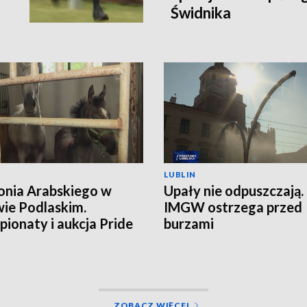
Świdnika
LUBLIN
onia Arabskiego w
Upały nie odpuszczają.
ie Podlaskim.
IMGW ostrzega przed
ionaty i aukcja Pride
burzami
land
ZOBACZ WIĘCEJ