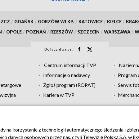
SZCZ
/
GDAŃSK
/
GORZÓW WLKP.
/
KATOWICE
/
KIELCE
/
KRA
N
/
OPOLE
/
POZNAŃ
/
RZESZÓW
/
SZCZECIN
/
WARSZAWA
/
W
Dołącz do nas:
Centrum informacji TVP
Naziemna
Informacje o nadawcy
Program d
zetargowe
Zgłoś program (ROPAT)
Serwis fo
wizyjna
Kariera w TVP
Merchandi
Polityka prywatności
Moje zgody
Pomoc
Biuro re
ody na korzystanie z technologii automatycznego śledzenia i zbie
 danych osobowych przez nas, czyli Telewizję Polską S.A. w likw