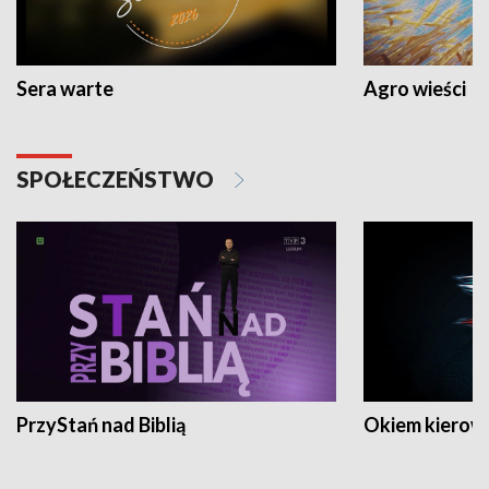
Sera warte
Agro wieści
SPOŁECZEŃSTWO
PrzyStań nad Biblią
Okiem kierow