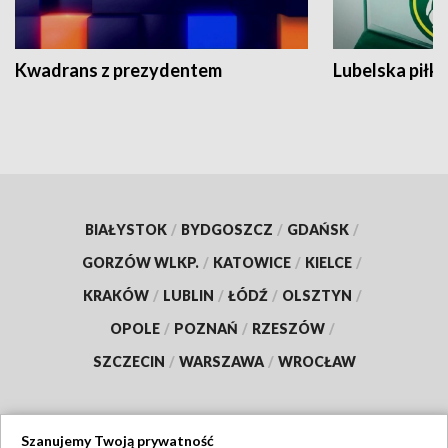
Kwadrans z prezydentem
Lubelska piłk
BIAŁYSTOK
/
BYDGOSZCZ
/
GDAŃSK
/
GORZÓW WLKP.
/
KATOWICE
/
KIELCE
/
KRAKÓW
/
LUBLIN
/
ŁÓDŹ
/
OLSZTYN
/
OPOLE
/
POZNAŃ
/
RZESZÓW
/
SZCZECIN
/
WARSZAWA
/
WROCŁAW
Szanujemy Twoją prywatność