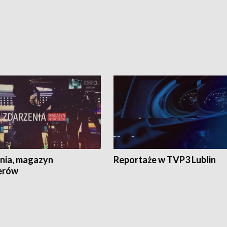
nia, magazyn
Reportaże w TVP3 Lublin
erów