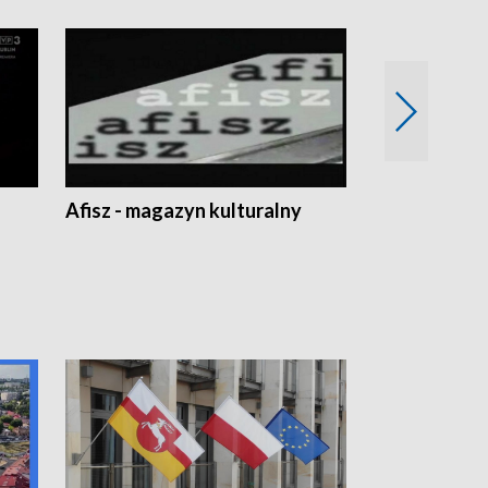
Afisz - magazyn kulturalny
Zobacz, co s