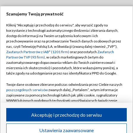
Szanujemy Twoją prywatność
Dołącz do nas:
Kliknij "Akceptuję i przechodzę do serwisu", aby wyrazić zgody na
korzystanie z technologii automatycznego śledzenia i zbierania danych,
TVP
dostęp do informacji na Twoim urządzeniu końcowym i ich
Abonament TVP
przechowywanie oraz na przetwarzanie Twoich danych osobowych przez
Regulamin TVP
nas, czyli Telewizję Polską S.A. w likwidacji (zwaną dalej również „TVP”),
Emisja w TVP
Polityka prywatności
Zaufanych Partnerów z IAB* (1201 firm)
oraz pozostałych
Zaufanych
Partnerów TVP (93 firm)
, w celach marketingowych (w tym do
Centrum informacji TVP
Moje zgody
zautomatyzowanego dopasowania reklam do Twoich zainteresowań i
mierzenia ich skuteczności) i pozostałych, które wskazujemy poniżej, a
Naziemna Telewizja Cyfrowa
Pomoc
także zgody na udostępnianie przez nas identyfikatora PPID do Google.
Sklep TVP
Biuro reklamy
Twoje dane osobowe zbierane podczas odwiedzania przez Ciebie naszych
Rada Programowa
Kontakt
poszczególnych serwisów
zwanych dalej „Portalem”, w tym informacje
zapisywane za pomocą technologii takich jak: pliki cookie, sygnalizatory
System NOS
WWW lub innych podobnych technologii umożliwiających świadczenie
dopasowanych i bezpiecznych usług, personalizację treści oraz reklam,
Informacje o nadawcy
Kanały
udostępnianie funkcji mediów społecznościowych oraz analizowanie
Akceptuję i przechodzę do serwisu
ruchu w Internecie.
Program dla prasy
©2026 Telewizja Polska S.A. w likwidacji
Biuro Reklamy
Twoje dane osobowe zbierane podczas odwiedzania przez Ciebie
Ustawienia zaawansowane