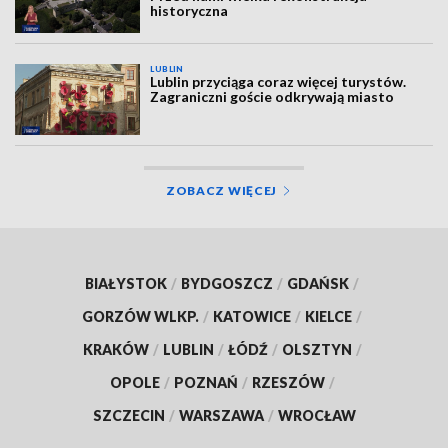
historyczna
LUBLIN
Lublin przyciąga coraz więcej turystów.
Zagraniczni goście odkrywają miasto
ZOBACZ WIĘCEJ
BIAŁYSTOK
/
BYDGOSZCZ
/
GDAŃSK
/
GORZÓW WLKP.
/
KATOWICE
/
KIELCE
/
KRAKÓW
/
LUBLIN
/
ŁÓDŹ
/
OLSZTYN
/
OPOLE
/
POZNAŃ
/
RZESZÓW
/
SZCZECIN
/
WARSZAWA
/
WROCŁAW