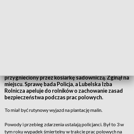
wid
64-letni rolnik z powiatu janowskiego został
przygnieciony przez kosiarkę sadowniczą. Zginął na
miejscu. Sprawę bada Policja, a Lubelska Izba
Rolnicza apeluje do rolników o zachowanie zasad
bezpieczeństwa podczas prac polowych.
To miał być rutynowy wyjazd na plantację malin.
Powody i przebieg zdarzenia ustalają policjanci. Był to 3 w
tym roku wypadek śmiertelny w trakcie prac polowych na