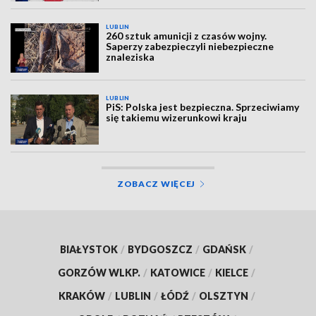
LUBLIN
260 sztuk amunicji z czasów wojny.
Saperzy zabezpieczyli niebezpieczne
znaleziska
LUBLIN
PiS: Polska jest bezpieczna. Sprzeciwiamy
się takiemu wizerunkowi kraju
ZOBACZ WIĘCEJ
BIAŁYSTOK
/
BYDGOSZCZ
/
GDAŃSK
/
GORZÓW WLKP.
/
KATOWICE
/
KIELCE
/
KRAKÓW
/
LUBLIN
/
ŁÓDŹ
/
OLSZTYN
/