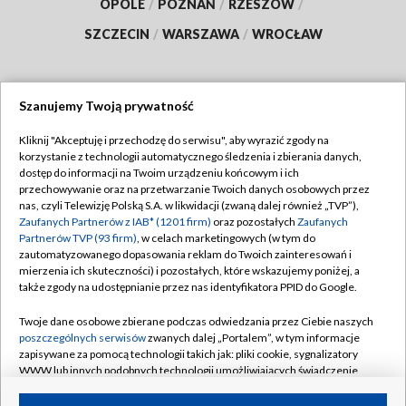
OPOLE
/
POZNAŃ
/
RZESZÓW
/
SZCZECIN
/
WARSZAWA
/
WROCŁAW
Szanujemy Twoją prywatność
Dołącz do nas:
Kliknij "Akceptuję i przechodzę do serwisu", aby wyrazić zgody na
korzystanie z technologii automatycznego śledzenia i zbierania danych,
TVP
dostęp do informacji na Twoim urządzeniu końcowym i ich
Abonament TVP
przechowywanie oraz na przetwarzanie Twoich danych osobowych przez
Regulamin TVP
nas, czyli Telewizję Polską S.A. w likwidacji (zwaną dalej również „TVP”),
Emisja w TVP
Polityka prywatności
Zaufanych Partnerów z IAB* (1201 firm)
oraz pozostałych
Zaufanych
Partnerów TVP (93 firm)
, w celach marketingowych (w tym do
Centrum informacji TVP
Moje zgody
zautomatyzowanego dopasowania reklam do Twoich zainteresowań i
mierzenia ich skuteczności) i pozostałych, które wskazujemy poniżej, a
Naziemna Telewizja Cyfrowa
Pomoc
także zgody na udostępnianie przez nas identyfikatora PPID do Google.
Sklep TVP
Biuro reklamy
Twoje dane osobowe zbierane podczas odwiedzania przez Ciebie naszych
Rada Programowa
Kontakt
poszczególnych serwisów
zwanych dalej „Portalem”, w tym informacje
zapisywane za pomocą technologii takich jak: pliki cookie, sygnalizatory
System NOS
WWW lub innych podobnych technologii umożliwiających świadczenie
dopasowanych i bezpiecznych usług, personalizację treści oraz reklam,
Informacje o nadawcy
Kanały
udostępnianie funkcji mediów społecznościowych oraz analizowanie