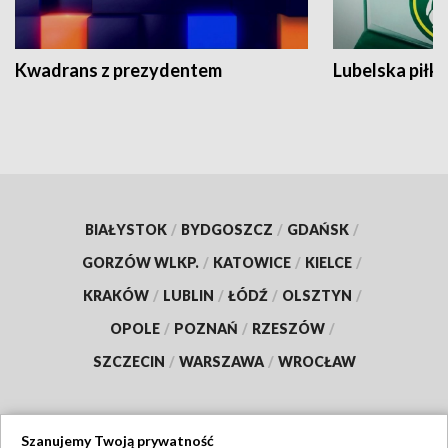
Kwadrans z prezydentem
Lubelska piłk
BIAŁYSTOK
/
BYDGOSZCZ
/
GDAŃSK
/
GORZÓW WLKP.
/
KATOWICE
/
KIELCE
/
KRAKÓW
/
LUBLIN
/
ŁÓDŹ
/
OLSZTYN
/
OPOLE
/
POZNAŃ
/
RZESZÓW
/
SZCZECIN
/
WARSZAWA
/
WROCŁAW
Szanujemy Twoją prywatność