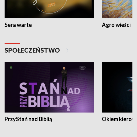
Sera warte
Agro wieści
SPOŁECZEŃSTWO
PrzyStań nad Biblią
Okiem kierow