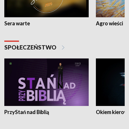
Sera warte
Agro wieści
SPOŁECZEŃSTWO
PrzyStań nad Biblią
Okiem kierow