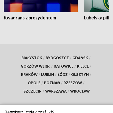
Kwadrans z prezydentem
Lubelska piłk
BIAŁYSTOK
/
BYDGOSZCZ
/
GDAŃSK
/
GORZÓW WLKP.
/
KATOWICE
/
KIELCE
/
KRAKÓW
/
LUBLIN
/
ŁÓDŹ
/
OLSZTYN
/
OPOLE
/
POZNAŃ
/
RZESZÓW
/
SZCZECIN
/
WARSZAWA
/
WROCŁAW
Szanujemy Twoją prywatność