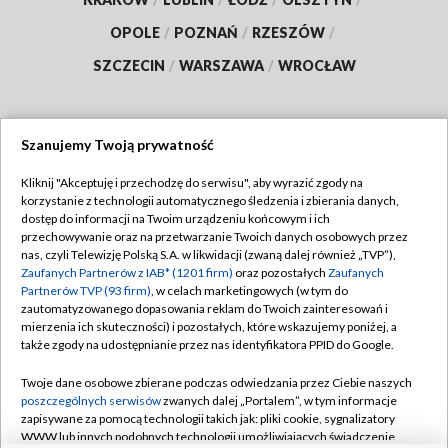
OPOLE
/
POZNAŃ
/
RZESZÓW
/
SZCZECIN
/
WARSZAWA
/
WROCŁAW
Szanujemy Twoją prywatność
Dołącz do nas:
Kliknij "Akceptuję i przechodzę do serwisu", aby wyrazić zgody na
korzystanie z technologii automatycznego śledzenia i zbierania danych,
TVP
dostęp do informacji na Twoim urządzeniu końcowym i ich
Abonament TVP
przechowywanie oraz na przetwarzanie Twoich danych osobowych przez
Regulamin TVP
nas, czyli Telewizję Polską S.A. w likwidacji (zwaną dalej również „TVP”),
Emisja w TVP
Polityka prywatności
Zaufanych Partnerów z IAB* (1201 firm)
oraz pozostałych
Zaufanych
Partnerów TVP (93 firm)
, w celach marketingowych (w tym do
Centrum informacji TVP
Moje zgody
zautomatyzowanego dopasowania reklam do Twoich zainteresowań i
mierzenia ich skuteczności) i pozostałych, które wskazujemy poniżej, a
Naziemna Telewizja Cyfrowa
Pomoc
także zgody na udostępnianie przez nas identyfikatora PPID do Google.
Sklep TVP
Biuro reklamy
Twoje dane osobowe zbierane podczas odwiedzania przez Ciebie naszych
Rada Programowa
Kontakt
poszczególnych serwisów
zwanych dalej „Portalem”, w tym informacje
zapisywane za pomocą technologii takich jak: pliki cookie, sygnalizatory
System NOS
WWW lub innych podobnych technologii umożliwiających świadczenie