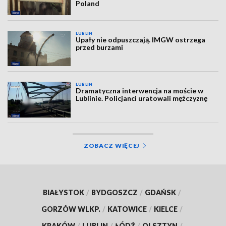
Poland
LUBLIN
Upały nie odpuszczają. IMGW ostrzega
przed burzami
LUBLIN
Dramatyczna interwencja na moście w
Lublinie. Policjanci uratowali mężczyznę
ZOBACZ WIĘCEJ
BIAŁYSTOK
/
BYDGOSZCZ
/
GDAŃSK
/
GORZÓW WLKP.
/
KATOWICE
/
KIELCE
/
KRAKÓW
/
LUBLIN
/
ŁÓDŹ
/
OLSZTYN
/