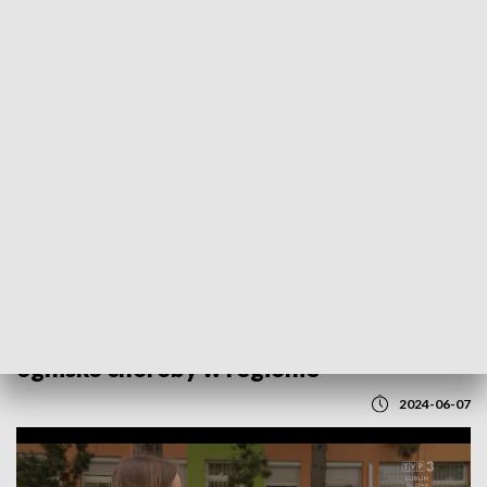
POWRÓT DO
LUBLIN
TVP REGIONY
ASF powrócił na Lubelszczyznę. Pierwsze
ognisko choroby w regionie
2024-06-07