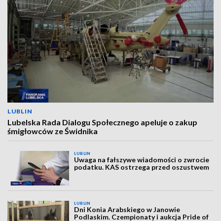
LUBLIN
Lubelska Rada Dialogu Społecznego apeluje o zakup
śmigłowców ze Świdnika
LUBLIN
Uwaga na fałszywe wiadomości o zwrocie
podatku. KAS ostrzega przed oszustwem
LUBLIN
Dni Konia Arabskiego w Janowie
Podlaskim. Czempionaty i aukcja Pride of