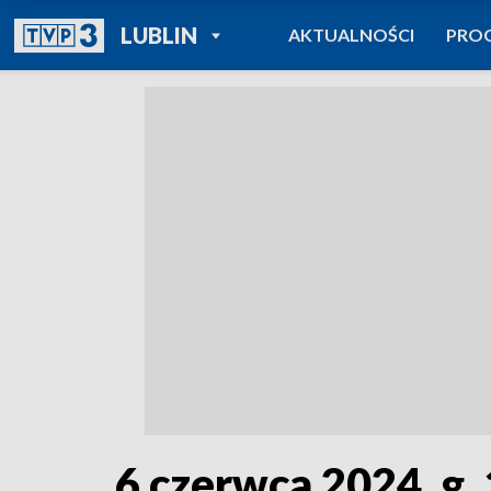
POWRÓT DO
LUBLIN
AKTUALNOŚCI
PRO
TVP REGIONY
6 czerwca 2024, g.