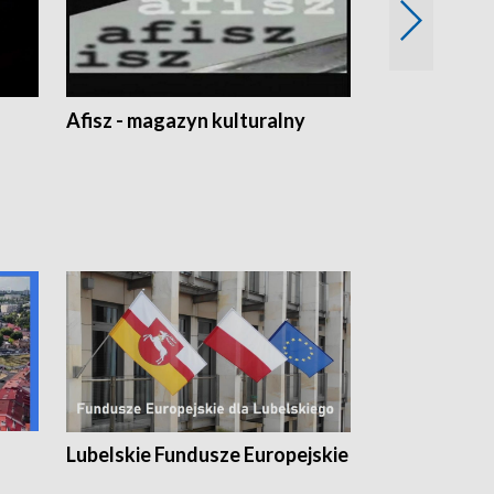
Afisz - magazyn kulturalny
Zobacz, co s
Lubelskie Fundusze Europejskie