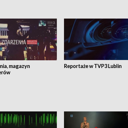
nia, magazyn
Reportaże w TVP3 Lublin
erów