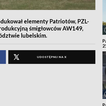
odukował elementy Patriotów, PZL-
 produkcyjną śmigłowców AW149,
dztwie lubelskim.
P
2
UDOSTĘPNIJ NA X
P