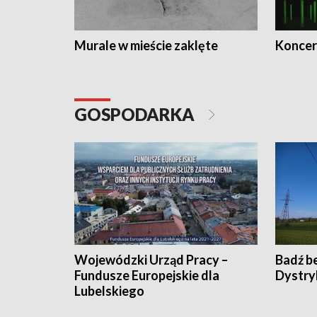
Murale w mieście zaklęte
Koncer
GOSPODARKA
Wojewódzki Urząd Pracy –
Badź b
Fundusze Europejskie dla
Dystry
Lubelskiego