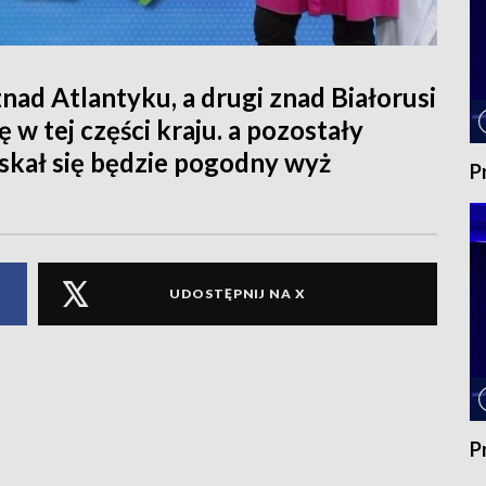
nad Atlantyku, a drugi znad Białorusi
w tej części kraju. a pozostały
skał się będzie pogodny wyż
P
UDOSTĘPNIJ NA X
P