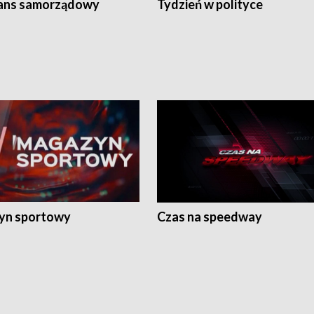
ans samorządowy
Tydzień w polityce
yn sportowy
Czas na speedway