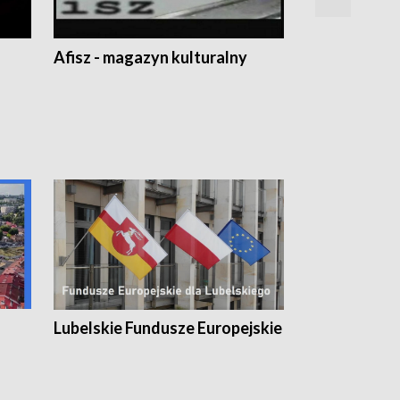
Afisz - magazyn kulturalny
Zobacz, co s
Lubelskie Fundusze Europejskie