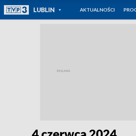
POWRÓT DO
LUBLIN
AKTUALNOŚCI
PRO
TVP REGIONY
4 czerwca 2024