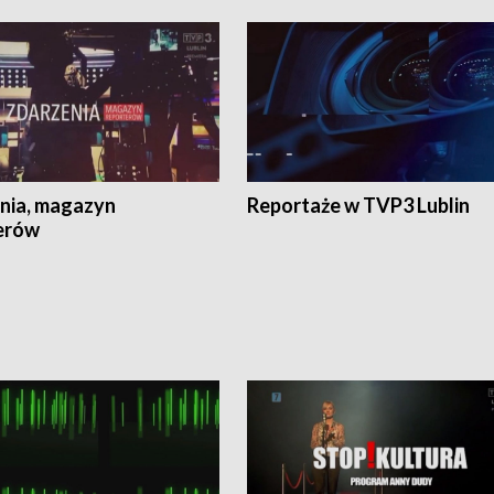
nia, magazyn
Reportaże w TVP3 Lublin
erów