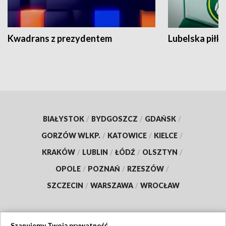
Kwadrans z prezydentem
Lubelska piłk
BIAŁYSTOK
/
BYDGOSZCZ
/
GDAŃSK
/
GORZÓW WLKP.
/
KATOWICE
/
KIELCE
/
KRAKÓW
/
LUBLIN
/
ŁÓDŹ
/
OLSZTYN
/
OPOLE
/
POZNAŃ
/
RZESZÓW
/
SZCZECIN
/
WARSZAWA
/
WROCŁAW
Szanujemy Twoją prywatność