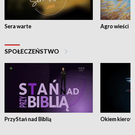
Sera warte
Agro wieści
SPOŁECZEŃSTWO
PrzyStań nad Biblią
Okiem kierow