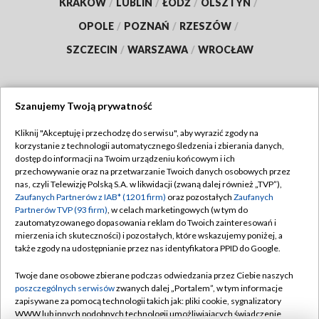
KRAKÓW
/
LUBLIN
/
ŁÓDŹ
/
OLSZTYN
/
OPOLE
/
POZNAŃ
/
RZESZÓW
/
SZCZECIN
/
WARSZAWA
/
WROCŁAW
Szanujemy Twoją prywatność
Dołącz do nas:
Kliknij "Akceptuję i przechodzę do serwisu", aby wyrazić zgody na
korzystanie z technologii automatycznego śledzenia i zbierania danych,
TVP
dostęp do informacji na Twoim urządzeniu końcowym i ich
Abonament TVP
przechowywanie oraz na przetwarzanie Twoich danych osobowych przez
Regulamin TVP
nas, czyli Telewizję Polską S.A. w likwidacji (zwaną dalej również „TVP”),
Emisja w TVP
Polityka prywatności
Zaufanych Partnerów z IAB* (1201 firm)
oraz pozostałych
Zaufanych
Partnerów TVP (93 firm)
, w celach marketingowych (w tym do
Centrum informacji TVP
Moje zgody
zautomatyzowanego dopasowania reklam do Twoich zainteresowań i
mierzenia ich skuteczności) i pozostałych, które wskazujemy poniżej, a
Naziemna Telewizja Cyfrowa
Pomoc
także zgody na udostępnianie przez nas identyfikatora PPID do Google.
Sklep TVP
Biuro reklamy
Twoje dane osobowe zbierane podczas odwiedzania przez Ciebie naszych
Rada Programowa
Kontakt
poszczególnych serwisów
zwanych dalej „Portalem”, w tym informacje
zapisywane za pomocą technologii takich jak: pliki cookie, sygnalizatory
System NOS
WWW lub innych podobnych technologii umożliwiających świadczenie