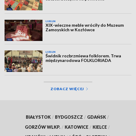
LUBLIN
XIX-wieczne meble wróciły do Muzeum
Zamoyskich w Kozłówce
LUBLIN
Świdnik rozbrzmiewa folklorem. Trwa
międzynarodowa FOLKLORIADA
ZOBACZ WIĘCEJ
BIAŁYSTOK
/
BYDGOSZCZ
/
GDAŃSK
/
GORZÓW WLKP.
/
KATOWICE
/
KIELCE
/