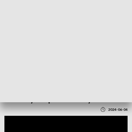
POWRÓT DO
LUBLIN
TVP REGIONY
Wojewódzka Biblioteka Publiczna.
Rozmowy o wsparciu dla artystów
2024-06-04