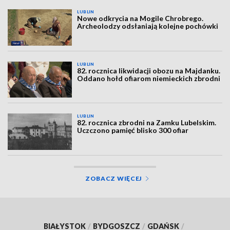
LUBLIN
Nowe odkrycia na Mogile Chrobrego.
Archeolodzy odsłaniają kolejne pochówki
LUBLIN
82. rocznica likwidacji obozu na Majdanku.
Oddano hołd ofiarom niemieckich zbrodni
LUBLIN
82. rocznica zbrodni na Zamku Lubelskim.
Uczczono pamięć blisko 300 ofiar
ZOBACZ WIĘCEJ
BIAŁYSTOK
/
BYDGOSZCZ
/
GDAŃSK
/