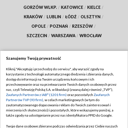
GORZÓW WLKP.
/
KATOWICE
/
KIELCE
/
KRAKÓW
/
LUBLIN
/
ŁÓDŹ
/
OLSZTYN
/
OPOLE
/
POZNAŃ
/
RZESZÓW
/
SZCZECIN
/
WARSZAWA
/
WROCŁAW
Szanujemy Twoją prywatność
Dołącz do nas:
Kliknij "Akceptuję i przechodzę do serwisu", aby wyrazić zgody na
korzystanie z technologii automatycznego śledzenia i zbierania danych,
TVP
dostęp do informacji na Twoim urządzeniu końcowym i ich
Abonament TVP
przechowywanie oraz na przetwarzanie Twoich danych osobowych przez
Regulamin TVP
nas, czyli Telewizję Polską S.A. w likwidacji (zwaną dalej również „TVP”),
Emisja w TVP
Polityka prywatności
Zaufanych Partnerów z IAB* (1201 firm)
oraz pozostałych
Zaufanych
Partnerów TVP (93 firm)
, w celach marketingowych (w tym do
Centrum informacji TVP
Moje zgody
zautomatyzowanego dopasowania reklam do Twoich zainteresowań i
mierzenia ich skuteczności) i pozostałych, które wskazujemy poniżej, a
Naziemna Telewizja Cyfrowa
Pomoc
także zgody na udostępnianie przez nas identyfikatora PPID do Google.
Sklep TVP
Biuro reklamy
Twoje dane osobowe zbierane podczas odwiedzania przez Ciebie naszych