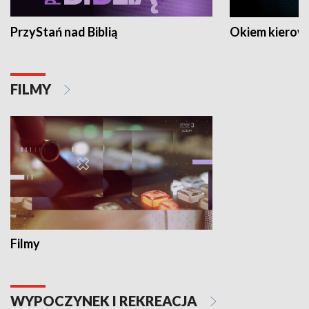
PrzyStań nad Biblią
Okiem kierow
FILMY
Filmy
WYPOCZYNEK I REKREACJA