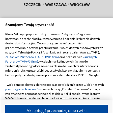
SZCZECIN
/
WARSZAWA
/
WROCŁAW
Szanujemy Twoją prywatność
Dołącz do nas:
Kliknij "Akceptuję i przechodzę do serwisu", aby wyrazić zgody na
korzystanie z technologii automatycznego śledzenia i zbierania danych,
TVP
dostęp do informacji na Twoim urządzeniu końcowym i ich
Abonament TVP
przechowywanie oraz na przetwarzanie Twoich danych osobowych przez
Regulamin TVP
nas, czyli Telewizję Polską S.A. w likwidacji (zwaną dalej również „TVP”),
Emisja w TVP
Polityka prywatności
Zaufanych Partnerów z IAB* (1201 firm)
oraz pozostałych
Zaufanych
Partnerów TVP (93 firm)
, w celach marketingowych (w tym do
Centrum informacji TVP
Moje zgody
zautomatyzowanego dopasowania reklam do Twoich zainteresowań i
mierzenia ich skuteczności) i pozostałych, które wskazujemy poniżej, a
Naziemna Telewizja Cyfrowa
Pomoc
także zgody na udostępnianie przez nas identyfikatora PPID do Google.
Sklep TVP
Biuro reklamy
Twoje dane osobowe zbierane podczas odwiedzania przez Ciebie naszych
Rada Programowa
Kontakt
poszczególnych serwisów
zwanych dalej „Portalem”, w tym informacje
zapisywane za pomocą technologii takich jak: pliki cookie, sygnalizatory
System NOS
WWW lub innych podobnych technologii umożliwiających świadczenie
dopasowanych i bezpiecznych usług, personalizację treści oraz reklam,
Informacje o nadawcy
Kanały
udostępnianie funkcji mediów społecznościowych oraz analizowanie
Akceptuję i przechodzę do serwisu
ruchu w Internecie.
Program dla prasy