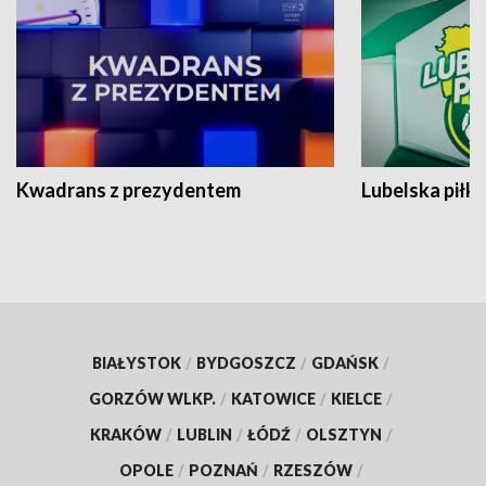
Kwadrans z prezydentem
Lubelska piłk
BIAŁYSTOK
/
BYDGOSZCZ
/
GDAŃSK
/
GORZÓW WLKP.
/
KATOWICE
/
KIELCE
/
KRAKÓW
/
LUBLIN
/
ŁÓDŹ
/
OLSZTYN
/
OPOLE
/
POZNAŃ
/
RZESZÓW
/