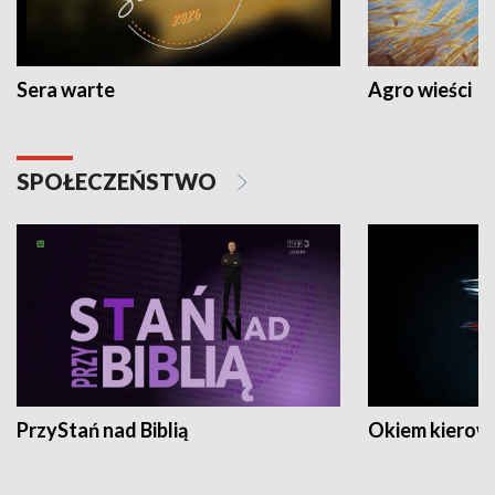
Sera warte
Agro wieści
SPOŁECZEŃSTWO
PrzyStań nad Biblią
Okiem kierow