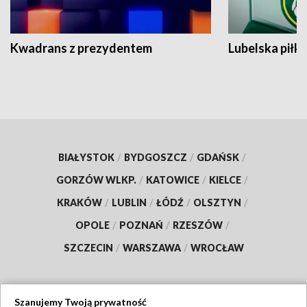
Kwadrans z prezydentem
Lubelska piłk
BIAŁYSTOK
/
BYDGOSZCZ
/
GDAŃSK
/
GORZÓW WLKP.
/
KATOWICE
/
KIELCE
/
KRAKÓW
/
LUBLIN
/
ŁÓDŹ
/
OLSZTYN
/
OPOLE
/
POZNAŃ
/
RZESZÓW
/
SZCZECIN
/
WARSZAWA
/
WROCŁAW
Szanujemy Twoją prywatność