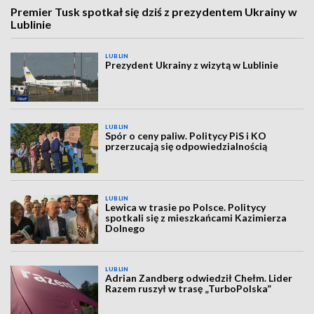
Premier Tusk spotkał się dziś z prezydentem Ukrainy w
Lublinie
LUBLIN
Prezydent Ukrainy z wizytą w Lublinie
LUBLIN
Spór o ceny paliw. Politycy PiS i KO
przerzucają się odpowiedzialnością
LUBLIN
Lewica w trasie po Polsce. Politycy
spotkali się z mieszkańcami Kazimierza
Dolnego
LUBLIN
Adrian Zandberg odwiedził Chełm. Lider
Razem ruszył w trasę „TurboPolska”