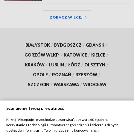
ZOBACZ WIĘCEJ
BIAŁYSTOK
/
BYDGOSZCZ
/
GDAŃSK
/
GORZÓW WLKP.
/
KATOWICE
/
KIELCE
/
KRAKÓW
/
LUBLIN
/
ŁÓDŹ
/
OLSZTYN
/
OPOLE
/
POZNAŃ
/
RZESZÓW
/
SZCZECIN
/
WARSZAWA
/
WROCŁAW
Szanujemy Twoją prywatność
Dołącz do nas:
Kliknij "Akceptuję i przechodzę do serwisu", aby wyrazić zgody na
korzystanie z technologii automatycznego śledzenia i zbierania danych,
TVP
dostęp do informacji na Twoim urządzeniu końcowym i ich