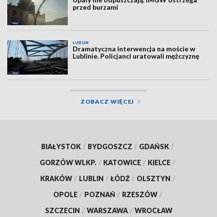
przed burzami
LUBLIN
Dramatyczna interwencja na moście w
Lublinie. Policjanci uratowali mężczyznę
ZOBACZ WIĘCEJ
BIAŁYSTOK
/
BYDGOSZCZ
/
GDAŃSK
/
GORZÓW WLKP.
/
KATOWICE
/
KIELCE
/
KRAKÓW
/
LUBLIN
/
ŁÓDŹ
/
OLSZTYN
/
OPOLE
/
POZNAŃ
/
RZESZÓW
/
SZCZECIN
/
WARSZAWA
/
WROCŁAW