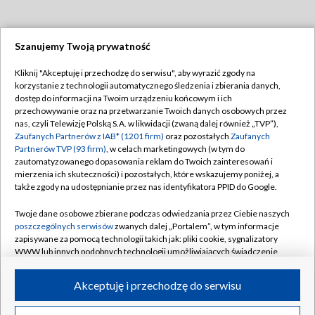
Szanujemy Twoją prywatność
Dołącz do nas:
Kliknij "Akceptuję i przechodzę do serwisu", aby wyrazić zgody na
korzystanie z technologii automatycznego śledzenia i zbierania danych,
TVP
dostęp do informacji na Twoim urządzeniu końcowym i ich
Abonament TVP
przechowywanie oraz na przetwarzanie Twoich danych osobowych przez
Regulamin TVP
nas, czyli Telewizję Polską S.A. w likwidacji (zwaną dalej również „TVP”),
Emisja w TVP
Polityka prywatności
Zaufanych Partnerów z IAB* (1201 firm)
oraz pozostałych
Zaufanych
Partnerów TVP (93 firm)
, w celach marketingowych (w tym do
Centrum informacji TVP
Moje zgody
zautomatyzowanego dopasowania reklam do Twoich zainteresowań i
mierzenia ich skuteczności) i pozostałych, które wskazujemy poniżej, a
Naziemna Telewizja Cyfrowa
Pomoc
także zgody na udostępnianie przez nas identyfikatora PPID do Google.
Sklep TVP
Biuro reklamy
Twoje dane osobowe zbierane podczas odwiedzania przez Ciebie naszych
Rada Programowa
Kontakt
poszczególnych serwisów
zwanych dalej „Portalem”, w tym informacje
zapisywane za pomocą technologii takich jak: pliki cookie, sygnalizatory
System NOS
WWW lub innych podobnych technologii umożliwiających świadczenie
dopasowanych i bezpiecznych usług, personalizację treści oraz reklam,
Informacje o nadawcy
Kanały
udostępnianie funkcji mediów społecznościowych oraz analizowanie
Akceptuję i przechodzę do serwisu
ruchu w Internecie.
Program dla prasy
©2026 Telewizja Polska S.A. w likwidacji
Biuro Reklamy