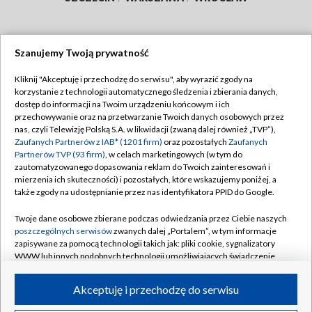
Szanujemy Twoją prywatność
Dołącz do nas:
Kliknij "Akceptuję i przechodzę do serwisu", aby wyrazić zgody na
korzystanie z technologii automatycznego śledzenia i zbierania danych,
TVP
dostęp do informacji na Twoim urządzeniu końcowym i ich
Abonament TVP
przechowywanie oraz na przetwarzanie Twoich danych osobowych przez
Regulamin TVP
nas, czyli Telewizję Polską S.A. w likwidacji (zwaną dalej również „TVP”),
Emisja w TVP
Polityka prywatności
Zaufanych Partnerów z IAB* (1201 firm)
oraz pozostałych
Zaufanych
Partnerów TVP (93 firm)
, w celach marketingowych (w tym do
Centrum informacji TVP
Moje zgody
zautomatyzowanego dopasowania reklam do Twoich zainteresowań i
mierzenia ich skuteczności) i pozostałych, które wskazujemy poniżej, a
Naziemna Telewizja Cyfrowa
Pomoc
także zgody na udostępnianie przez nas identyfikatora PPID do Google.
Sklep TVP
Biuro reklamy
Twoje dane osobowe zbierane podczas odwiedzania przez Ciebie naszych
Rada Programowa
Kontakt
poszczególnych serwisów
zwanych dalej „Portalem”, w tym informacje
zapisywane za pomocą technologii takich jak: pliki cookie, sygnalizatory
System NOS
WWW lub innych podobnych technologii umożliwiających świadczenie
dopasowanych i bezpiecznych usług, personalizację treści oraz reklam,
Informacje o nadawcy
Kanały
udostępnianie funkcji mediów społecznościowych oraz analizowanie
Akceptuję i przechodzę do serwisu
ruchu w Internecie.
Program dla prasy
©2026 Telewizja Polska S.A. w likwidacji