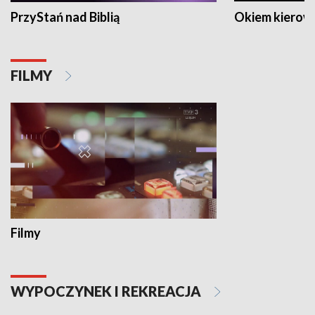
PrzyStań nad Biblią
Okiem kierow
FILMY
Filmy
WYPOCZYNEK I REKREACJA