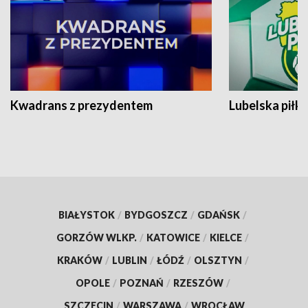
Kwadrans z prezydentem
Lubelska piłk
BIAŁYSTOK
/
BYDGOSZCZ
/
GDAŃSK
/
GORZÓW WLKP.
/
KATOWICE
/
KIELCE
/
KRAKÓW
/
LUBLIN
/
ŁÓDŹ
/
OLSZTYN
/
OPOLE
/
POZNAŃ
/
RZESZÓW
/
SZCZECIN
/
WARSZAWA
/
WROCŁAW