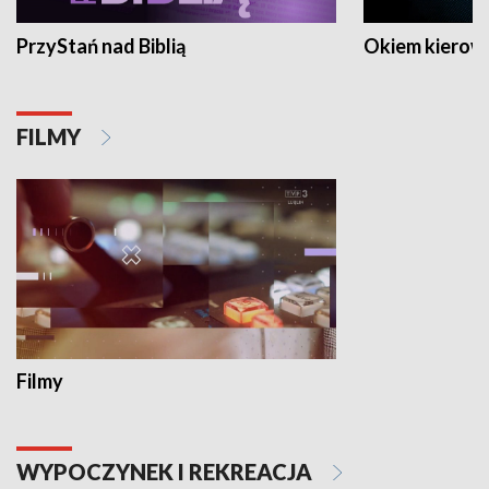
PrzyStań nad Biblią
Okiem kierow
FILMY
Filmy
WYPOCZYNEK I REKREACJA