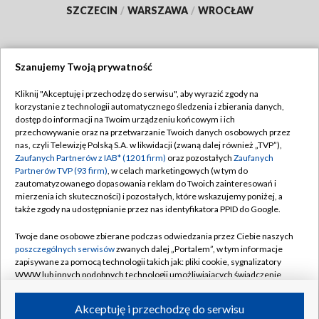
SZCZECIN
/
WARSZAWA
/
WROCŁAW
Szanujemy Twoją prywatność
Dołącz do nas:
Kliknij "Akceptuję i przechodzę do serwisu", aby wyrazić zgody na
korzystanie z technologii automatycznego śledzenia i zbierania danych,
TVP
dostęp do informacji na Twoim urządzeniu końcowym i ich
Abonament TVP
przechowywanie oraz na przetwarzanie Twoich danych osobowych przez
Regulamin TVP
nas, czyli Telewizję Polską S.A. w likwidacji (zwaną dalej również „TVP”),
Emisja w TVP
Polityka prywatności
Zaufanych Partnerów z IAB* (1201 firm)
oraz pozostałych
Zaufanych
Partnerów TVP (93 firm)
, w celach marketingowych (w tym do
Centrum informacji TVP
Moje zgody
zautomatyzowanego dopasowania reklam do Twoich zainteresowań i
mierzenia ich skuteczności) i pozostałych, które wskazujemy poniżej, a
Naziemna Telewizja Cyfrowa
Pomoc
także zgody na udostępnianie przez nas identyfikatora PPID do Google.
Sklep TVP
Biuro reklamy
Twoje dane osobowe zbierane podczas odwiedzania przez Ciebie naszych
Rada Programowa
Kontakt
poszczególnych serwisów
zwanych dalej „Portalem”, w tym informacje
zapisywane za pomocą technologii takich jak: pliki cookie, sygnalizatory
System NOS
WWW lub innych podobnych technologii umożliwiających świadczenie
dopasowanych i bezpiecznych usług, personalizację treści oraz reklam,
Informacje o nadawcy
Kanały
udostępnianie funkcji mediów społecznościowych oraz analizowanie
Akceptuję i przechodzę do serwisu
ruchu w Internecie.
Program dla prasy