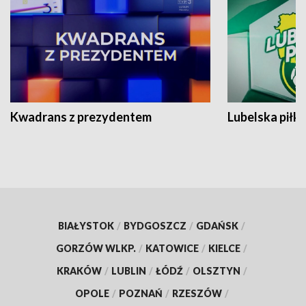
Kwadrans z prezydentem
Lubelska piłk
BIAŁYSTOK
/
BYDGOSZCZ
/
GDAŃSK
/
GORZÓW WLKP.
/
KATOWICE
/
KIELCE
/
KRAKÓW
/
LUBLIN
/
ŁÓDŹ
/
OLSZTYN
/
OPOLE
/
POZNAŃ
/
RZESZÓW
/