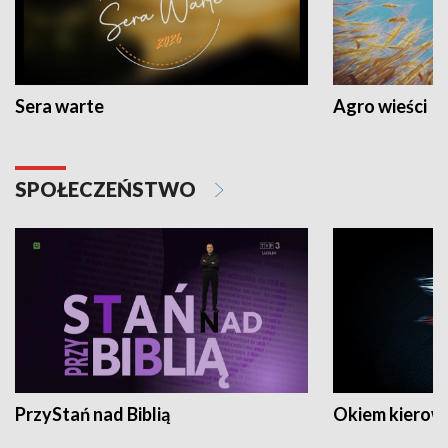
Sera warte
Agro wieści
SPOŁECZEŃSTWO
PrzyStań nad Biblią
Okiem kierow