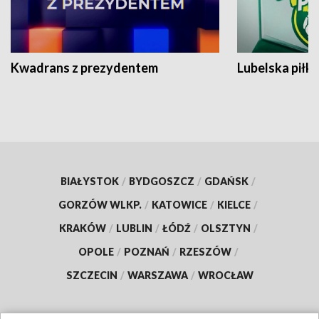
Kwadrans z prezydentem
Lubelska piłk
BIAŁYSTOK
/
BYDGOSZCZ
/
GDAŃSK
/
GORZÓW WLKP.
/
KATOWICE
/
KIELCE
/
KRAKÓW
/
LUBLIN
/
ŁÓDŹ
/
OLSZTYN
/
OPOLE
/
POZNAŃ
/
RZESZÓW
/
SZCZECIN
/
WARSZAWA
/
WROCŁAW