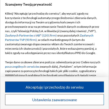
Szanujemy Twoją prywatność
Dołącz do nas:
Kliknij "Akceptuję i przechodzę do serwisu", aby wyrazić zgody na
korzystanie z technologii automatycznego śledzenia i zbierania danych,
TVP
dostęp do informacji na Twoim urządzeniu końcowym i ich
Abonament TVP
przechowywanie oraz na przetwarzanie Twoich danych osobowych przez
Regulamin TVP
nas, czyli Telewizję Polską S.A. w likwidacji (zwaną dalej również „TVP”),
Emisja w TVP
Polityka prywatności
Zaufanych Partnerów z IAB* (1201 firm)
oraz pozostałych
Zaufanych
Partnerów TVP (93 firm)
, w celach marketingowych (w tym do
Centrum informacji TVP
Moje zgody
zautomatyzowanego dopasowania reklam do Twoich zainteresowań i
mierzenia ich skuteczności) i pozostałych, które wskazujemy poniżej, a
Naziemna Telewizja Cyfrowa
Pomoc
także zgody na udostępnianie przez nas identyfikatora PPID do Google.
Sklep TVP
Biuro reklamy
Twoje dane osobowe zbierane podczas odwiedzania przez Ciebie naszych
Rada Programowa
Kontakt
poszczególnych serwisów
zwanych dalej „Portalem”, w tym informacje
zapisywane za pomocą technologii takich jak: pliki cookie, sygnalizatory
System NOS
WWW lub innych podobnych technologii umożliwiających świadczenie
dopasowanych i bezpiecznych usług, personalizację treści oraz reklam,
Informacje o nadawcy
Kanały
udostępnianie funkcji mediów społecznościowych oraz analizowanie
Akceptuję i przechodzę do serwisu
ruchu w Internecie.
Program dla prasy
©2026 Telewizja Polska S.A. w likwidacji
Biuro Reklamy
Twoje dane osobowe zbierane podczas odwiedzania przez Ciebie
Ustawienia zaawansowane
poszczególnych serwisów
na Portalu, takie jak adresy IP, identyfikatory
Ogłoszenie przetargowe
Twoich urządzeń końcowych i identyfikatory plików cookie, informacje o