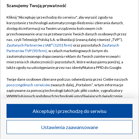
Szanujemy Twoją prywatność
Dołącz do nas:
Kliknij "Akceptuję i przechodzę do serwisu", aby wyrazić zgody na
korzystanie z technologii automatycznego śledzenia i zbierania danych,
TVP
dostęp do informacji na Twoim urządzeniu końcowym i ich
Abonament TVP
przechowywanie oraz na przetwarzanie Twoich danych osobowych przez
Regulamin TVP
nas, czyli Telewizję Polską S.A. w likwidacji (zwaną dalej również „TVP”),
Emisja w TVP
Polityka prywatności
Zaufanych Partnerów z IAB* (1201 firm)
oraz pozostałych
Zaufanych
Partnerów TVP (93 firm)
, w celach marketingowych (w tym do
Centrum informacji TVP
Moje zgody
zautomatyzowanego dopasowania reklam do Twoich zainteresowań i
mierzenia ich skuteczności) i pozostałych, które wskazujemy poniżej, a
Naziemna Telewizja Cyfrowa
Pomoc
także zgody na udostępnianie przez nas identyfikatora PPID do Google.
Sklep TVP
Biuro reklamy
Twoje dane osobowe zbierane podczas odwiedzania przez Ciebie naszych
Rada Programowa
Kontakt
poszczególnych serwisów
zwanych dalej „Portalem”, w tym informacje
zapisywane za pomocą technologii takich jak: pliki cookie, sygnalizatory
System NOS
WWW lub innych podobnych technologii umożliwiających świadczenie
dopasowanych i bezpiecznych usług, personalizację treści oraz reklam,
Informacje o nadawcy
Kanały
udostępnianie funkcji mediów społecznościowych oraz analizowanie
Akceptuję i przechodzę do serwisu
ruchu w Internecie.
Program dla prasy
©2026 Telewizja Polska S.A. w likwidacji
Biuro Reklamy
Twoje dane osobowe zbierane podczas odwiedzania przez Ciebie
Ustawienia zaawansowane
poszczególnych serwisów
na Portalu, takie jak adresy IP, identyfikatory
Ogłoszenie przetargowe
Twoich urządzeń końcowych i identyfikatory plików cookie, informacje o