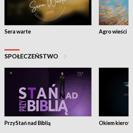
Sera warte
Agro wieści
SPOŁECZEŃSTWO
PrzyStań nad Biblią
Okiem kierow