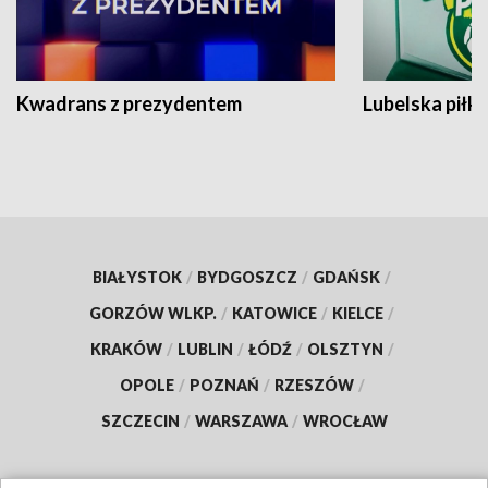
Kwadrans z prezydentem
Lubelska piłk
BIAŁYSTOK
/
BYDGOSZCZ
/
GDAŃSK
/
GORZÓW WLKP.
/
KATOWICE
/
KIELCE
/
KRAKÓW
/
LUBLIN
/
ŁÓDŹ
/
OLSZTYN
/
OPOLE
/
POZNAŃ
/
RZESZÓW
/
SZCZECIN
/
WARSZAWA
/
WROCŁAW