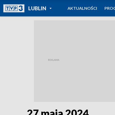
POWRÓT DO
LUBLIN
AKTUALNOŚCI
PRO
TVP REGIONY
27 maja 2024