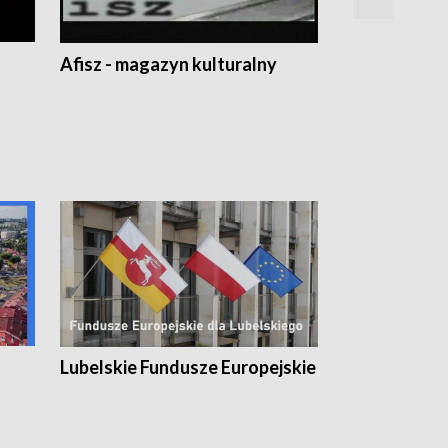
Afisz - magazyn kulturalny
Zobacz, co s
Lubelskie Fundusze Europejskie