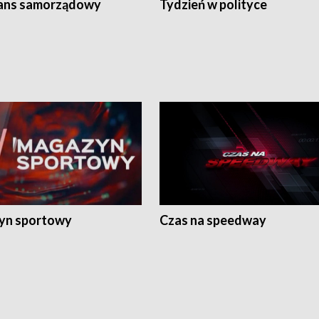
ans samorządowy
Tydzień w polityce
yn sportowy
Czas na speedway