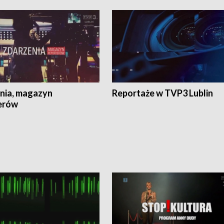
nia, magazyn
Reportaże w TVP3 Lublin
erów