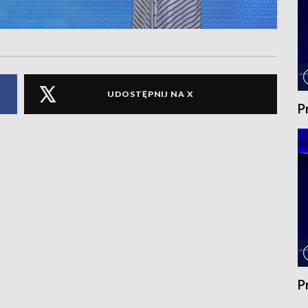
UDOSTĘPNIJ NA X
P
P