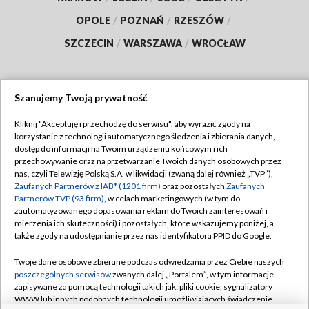
OPOLE
/
POZNAŃ
/
RZESZÓW
/
SZCZECIN
/
WARSZAWA
/
WROCŁAW
Szanujemy Twoją prywatność
Dołącz do nas:
Kliknij "Akceptuję i przechodzę do serwisu", aby wyrazić zgody na
korzystanie z technologii automatycznego śledzenia i zbierania danych,
TVP
dostęp do informacji na Twoim urządzeniu końcowym i ich
Abonament TVP
przechowywanie oraz na przetwarzanie Twoich danych osobowych przez
Regulamin TVP
nas, czyli Telewizję Polską S.A. w likwidacji (zwaną dalej również „TVP”),
Emisja w TVP
Polityka prywatności
Zaufanych Partnerów z IAB* (1201 firm)
oraz pozostałych
Zaufanych
Partnerów TVP (93 firm)
, w celach marketingowych (w tym do
Centrum informacji TVP
Moje zgody
zautomatyzowanego dopasowania reklam do Twoich zainteresowań i
mierzenia ich skuteczności) i pozostałych, które wskazujemy poniżej, a
Naziemna Telewizja Cyfrowa
Pomoc
także zgody na udostępnianie przez nas identyfikatora PPID do Google.
Sklep TVP
Biuro reklamy
Twoje dane osobowe zbierane podczas odwiedzania przez Ciebie naszych
Rada Programowa
Kontakt
poszczególnych serwisów
zwanych dalej „Portalem”, w tym informacje
zapisywane za pomocą technologii takich jak: pliki cookie, sygnalizatory
System NOS
WWW lub innych podobnych technologii umożliwiających świadczenie