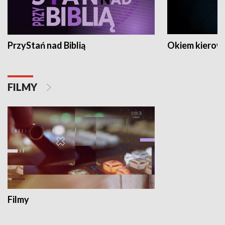
PrzyStań nad Biblią
Okiem kierow
FILMY
Filmy