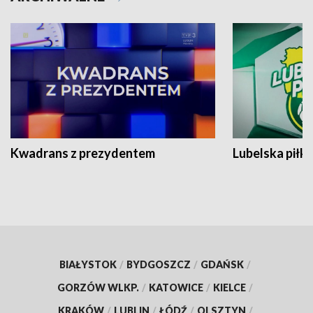
Kwadrans z prezydentem
Lubelska piłk
BIAŁYSTOK
/
BYDGOSZCZ
/
GDAŃSK
/
GORZÓW WLKP.
/
KATOWICE
/
KIELCE
/
KRAKÓW
/
LUBLIN
/
ŁÓDŹ
/
OLSZTYN
/