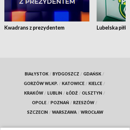
Kwadrans z prezydentem
Lubelska piłk
BIAŁYSTOK
/
BYDGOSZCZ
/
GDAŃSK
/
GORZÓW WLKP.
/
KATOWICE
/
KIELCE
/
KRAKÓW
/
LUBLIN
/
ŁÓDŹ
/
OLSZTYN
/
OPOLE
/
POZNAŃ
/
RZESZÓW
/
SZCZECIN
/
WARSZAWA
/
WROCŁAW