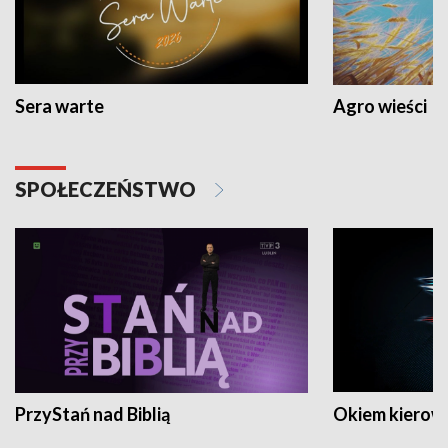
Sera warte
Agro wieści
SPOŁECZEŃSTWO
PrzyStań nad Biblią
Okiem kierow