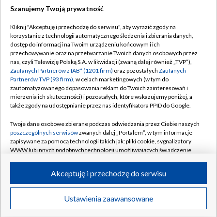
Szanujemy Twoją prywatność
Dołącz do nas:
Kliknij "Akceptuję i przechodzę do serwisu", aby wyrazić zgody na
korzystanie z technologii automatycznego śledzenia i zbierania danych,
TVP
dostęp do informacji na Twoim urządzeniu końcowym i ich
Abonament TVP
przechowywanie oraz na przetwarzanie Twoich danych osobowych przez
Regulamin TVP
nas, czyli Telewizję Polską S.A. w likwidacji (zwaną dalej również „TVP”),
Emisja w TVP
Polityka prywatności
Zaufanych Partnerów z IAB* (1201 firm)
oraz pozostałych
Zaufanych
Partnerów TVP (93 firm)
, w celach marketingowych (w tym do
Centrum informacji TVP
Moje zgody
zautomatyzowanego dopasowania reklam do Twoich zainteresowań i
mierzenia ich skuteczności) i pozostałych, które wskazujemy poniżej, a
Naziemna Telewizja Cyfrowa
Pomoc
także zgody na udostępnianie przez nas identyfikatora PPID do Google.
Sklep TVP
Biuro reklamy
Twoje dane osobowe zbierane podczas odwiedzania przez Ciebie naszych
Rada Programowa
Kontakt
poszczególnych serwisów
zwanych dalej „Portalem”, w tym informacje
zapisywane za pomocą technologii takich jak: pliki cookie, sygnalizatory
System NOS
WWW lub innych podobnych technologii umożliwiających świadczenie
dopasowanych i bezpiecznych usług, personalizację treści oraz reklam,
Informacje o nadawcy
Kanały
udostępnianie funkcji mediów społecznościowych oraz analizowanie
Akceptuję i przechodzę do serwisu
ruchu w Internecie.
Program dla prasy
©2026 Telewizja Polska S.A. w likwidacji
Biuro Reklamy
Twoje dane osobowe zbierane podczas odwiedzania przez Ciebie
Ustawienia zaawansowane
poszczególnych serwisów
na Portalu, takie jak adresy IP, identyfikatory
Ogłoszenie przetargowe
Twoich urządzeń końcowych i identyfikatory plików cookie, informacje o