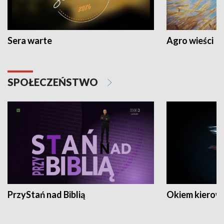
Sera warte
Agro wieści
SPOŁECZEŃSTWO
PrzyStań nad Biblią
Okiem kierow