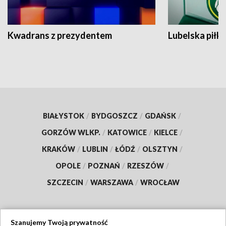
Kwadrans z prezydentem
Lubelska piłk
BIAŁYSTOK
/
BYDGOSZCZ
/
GDAŃSK
/
GORZÓW WLKP.
/
KATOWICE
/
KIELCE
/
KRAKÓW
/
LUBLIN
/
ŁÓDŹ
/
OLSZTYN
/
OPOLE
/
POZNAŃ
/
RZESZÓW
/
SZCZECIN
/
WARSZAWA
/
WROCŁAW
Szanujemy Twoją prywatność