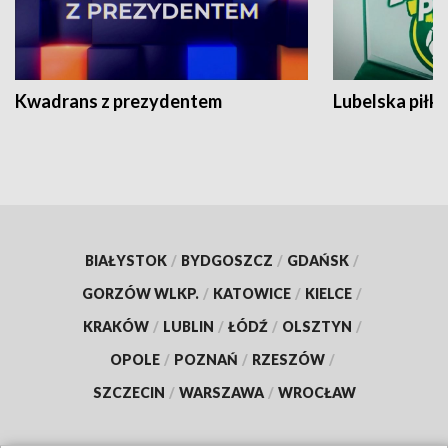
Kwadrans z prezydentem
Lubelska piłk
BIAŁYSTOK
/
BYDGOSZCZ
/
GDAŃSK
/
GORZÓW WLKP.
/
KATOWICE
/
KIELCE
/
KRAKÓW
/
LUBLIN
/
ŁÓDŹ
/
OLSZTYN
/
OPOLE
/
POZNAŃ
/
RZESZÓW
/
SZCZECIN
/
WARSZAWA
/
WROCŁAW