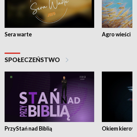
Sera warte
Agro wieści
SPOŁECZEŃSTWO
PrzyStań nad Biblią
Okiem kierow