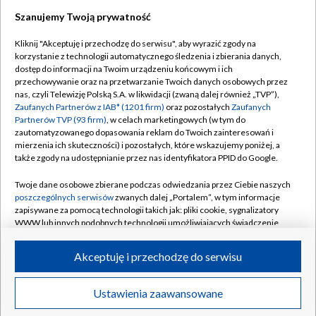
Szanujemy Twoją prywatność
Dołącz do nas:
Kliknij "Akceptuję i przechodzę do serwisu", aby wyrazić zgody na
korzystanie z technologii automatycznego śledzenia i zbierania danych,
TVP
dostęp do informacji na Twoim urządzeniu końcowym i ich
Abonament TVP
przechowywanie oraz na przetwarzanie Twoich danych osobowych przez
Regulamin TVP
nas, czyli Telewizję Polską S.A. w likwidacji (zwaną dalej również „TVP”),
Emisja w TVP
Polityka prywatności
Zaufanych Partnerów z IAB* (1201 firm)
oraz pozostałych
Zaufanych
Partnerów TVP (93 firm)
, w celach marketingowych (w tym do
Centrum informacji TVP
Moje zgody
zautomatyzowanego dopasowania reklam do Twoich zainteresowań i
mierzenia ich skuteczności) i pozostałych, które wskazujemy poniżej, a
Naziemna Telewizja Cyfrowa
Pomoc
także zgody na udostępnianie przez nas identyfikatora PPID do Google.
Sklep TVP
Biuro reklamy
Twoje dane osobowe zbierane podczas odwiedzania przez Ciebie naszych
Rada Programowa
Kontakt
poszczególnych serwisów
zwanych dalej „Portalem”, w tym informacje
zapisywane za pomocą technologii takich jak: pliki cookie, sygnalizatory
System NOS
WWW lub innych podobnych technologii umożliwiających świadczenie
dopasowanych i bezpiecznych usług, personalizację treści oraz reklam,
Informacje o nadawcy
Kanały
udostępnianie funkcji mediów społecznościowych oraz analizowanie
Akceptuję i przechodzę do serwisu
ruchu w Internecie.
Program dla prasy
©2026 Telewizja Polska S.A. w likwidacji
Biuro Reklamy
Twoje dane osobowe zbierane podczas odwiedzania przez Ciebie
Ustawienia zaawansowane
poszczególnych serwisów
na Portalu, takie jak adresy IP, identyfikatory
Ogłoszenie przetargowe
Twoich urządzeń końcowych i identyfikatory plików cookie, informacje o