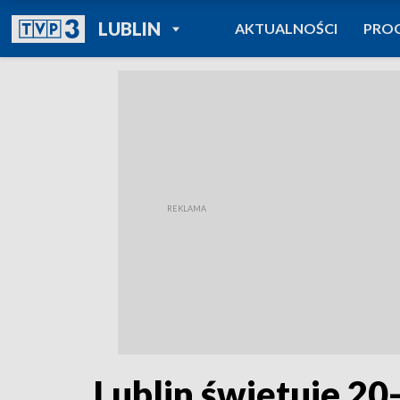
POWRÓT DO
LUBLIN
AKTUALNOŚCI
PRO
TVP REGIONY
Lublin świętuje 20-