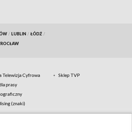
KÓW
/
LUBLIN
/
ŁÓDŹ
/
ROCŁAW
 Telewizja Cyfrowa
Sklep TVP
la prasy
tograficzny
sing (znaki)