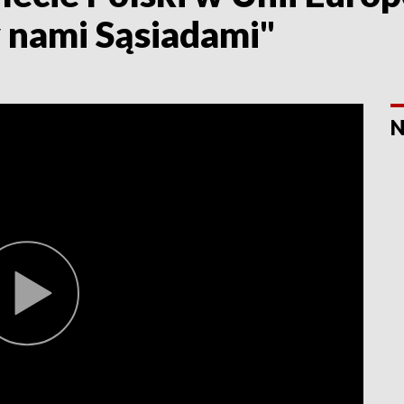
y nami Sąsiadami"
N