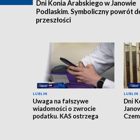
Dni Konia Arabskiego w Janowie
Podlaskim. Symboliczny powrót d
przeszłości
LUBLIN
LUBLIN
Uwaga na fałszywe
Dni K
wiadomości o zwrocie
Janow
podatku. KAS ostrzega
Czemp
przed oszustwem
of Po