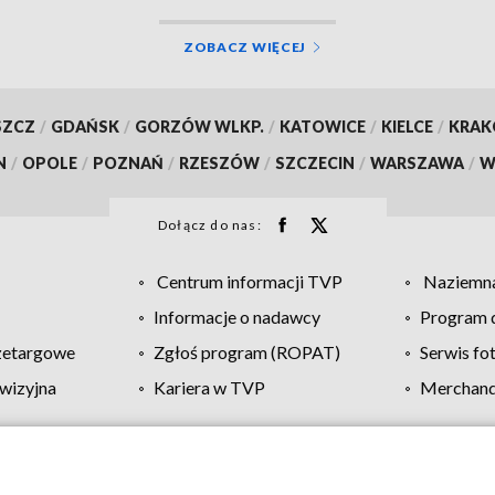
ZOBACZ WIĘCEJ
SZCZ
/
GDAŃSK
/
GORZÓW WLKP.
/
KATOWICE
/
KIELCE
/
KRA
N
/
OPOLE
/
POZNAŃ
/
RZESZÓW
/
SZCZECIN
/
WARSZAWA
/
W
Dołącz do nas:
Centrum informacji TVP
Naziemna
Informacje o nadawcy
Program d
zetargowe
Zgłoś program (ROPAT)
Serwis fo
wizyjna
Kariera w TVP
Merchandi