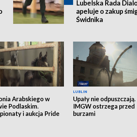
Lubelska Rada Dial
o
apeluje o zakup śm
Świdnika
LUBLIN
onia Arabskiego w
Upały nie odpuszczają.
ie Podlaskim.
IMGW ostrzega przed
ionaty i aukcja Pride
burzami
land