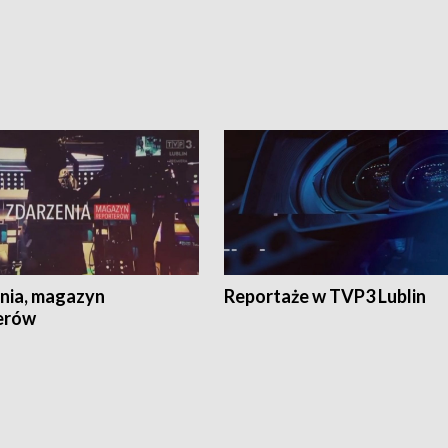
nia, magazyn
Reportaże w TVP3 Lublin
erów