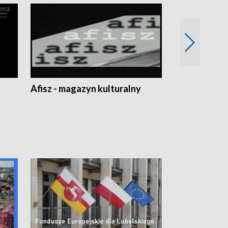
Afisz - magazyn kulturalny
Zobacz, co s