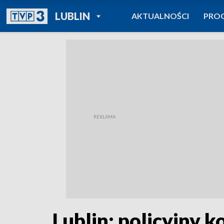
POWRÓT DO
LUBLIN
AKTUALNOŚCI
PRO
TVP REGIONY
Lublin: policyjny 