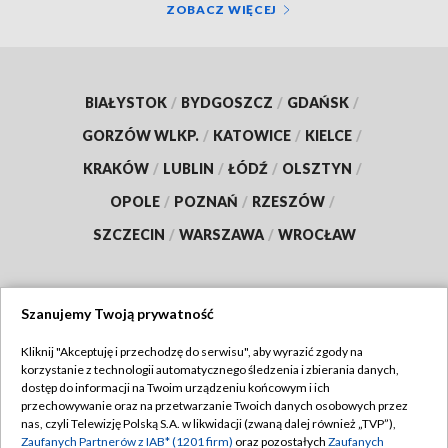
ZOBACZ WIĘCEJ
BIAŁYSTOK
/
BYDGOSZCZ
/
GDAŃSK
/
GORZÓW WLKP.
/
KATOWICE
/
KIELCE
/
KRAKÓW
/
LUBLIN
/
ŁÓDŹ
/
OLSZTYN
/
OPOLE
/
POZNAŃ
/
RZESZÓW
/
SZCZECIN
/
WARSZAWA
/
WROCŁAW
Szanujemy Twoją prywatność
Dołącz do nas:
Kliknij "Akceptuję i przechodzę do serwisu", aby wyrazić zgody na
korzystanie z technologii automatycznego śledzenia i zbierania danych,
TVP
dostęp do informacji na Twoim urządzeniu końcowym i ich
Abonament TVP
przechowywanie oraz na przetwarzanie Twoich danych osobowych przez
Regulamin TVP
nas, czyli Telewizję Polską S.A. w likwidacji (zwaną dalej również „TVP”),
Emisja w TVP
Polityka prywatności
Zaufanych Partnerów z IAB* (1201 firm)
oraz pozostałych
Zaufanych