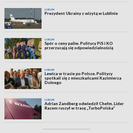
LUBLIN
Prezydent Ukrainy z wizytą w Lublinie
LUBLIN
Spór o ceny paliw. Politycy PiS i KO
przerzucają się odpowiedzialnością
LUBLIN
Lewica w trasie po Polsce. Politycy
spotkali się z mieszkańcami Kazimierza
Dolnego
LUBLIN
Adrian Zandberg odwiedził Chełm. Lider
Razem ruszył w trasę „TurboPolska”