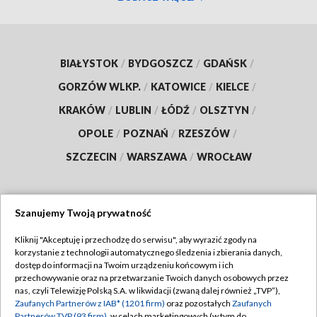
BIAŁYSTOK
/
BYDGOSZCZ
/
GDAŃSK
/
GORZÓW WLKP.
/
KATOWICE
/
KIELCE
/
KRAKÓW
/
LUBLIN
/
ŁÓDŹ
/
OLSZTYN
/
OPOLE
/
POZNAŃ
/
RZESZÓW
/
SZCZECIN
/
WARSZAWA
/
WROCŁAW
Szanujemy Twoją prywatność
Dołącz do nas:
Kliknij "Akceptuję i przechodzę do serwisu", aby wyrazić zgody na
korzystanie z technologii automatycznego śledzenia i zbierania danych,
TVP
dostęp do informacji na Twoim urządzeniu końcowym i ich
Abonament TVP
przechowywanie oraz na przetwarzanie Twoich danych osobowych przez
Regulamin TVP
nas, czyli Telewizję Polską S.A. w likwidacji (zwaną dalej również „TVP”),
Emisja w TVP
Polityka prywatności
Zaufanych Partnerów z IAB* (1201 firm)
oraz pozostałych
Zaufanych
Partnerów TVP (93 firm)
, w celach marketingowych (w tym do