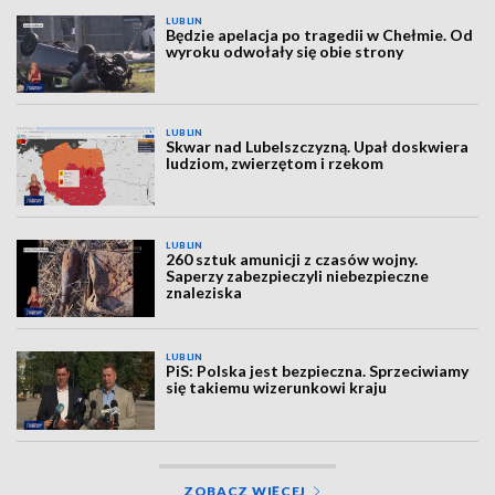
LUBLIN
Będzie apelacja po tragedii w Chełmie. Od
wyroku odwołały się obie strony
LUBLIN
Skwar nad Lubelszczyzną. Upał doskwiera
ludziom, zwierzętom i rzekom
LUBLIN
260 sztuk amunicji z czasów wojny.
Saperzy zabezpieczyli niebezpieczne
znaleziska
LUBLIN
PiS: Polska jest bezpieczna. Sprzeciwiamy
się takiemu wizerunkowi kraju
ZOBACZ WIĘCEJ