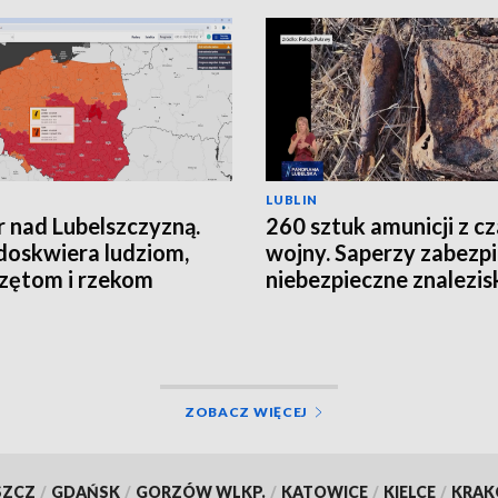
LUBLIN
 nad Lubelszczyzną.
260 sztuk amunicji z c
doskwiera ludziom,
wojny. Saperzy zabezpi
zętom i rzekom
niebezpieczne znalezis
ZOBACZ WIĘCEJ
SZCZ
/
GDAŃSK
/
GORZÓW WLKP.
/
KATOWICE
/
KIELCE
/
KRA