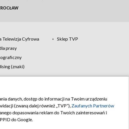
ROCŁAW
 Telewizja Cyfrowa
Sklep TVP
la prasy
tograficzny
sing (znaki)
klamy
Kontakt
rania danych, dostęp do informacji na Twoim urządzeniu
idacji (zwaną dalej również „TVP”),
Zaufanych Partnerów
anego dopasowania reklam do Twoich zainteresowań i
a PPID do Google.