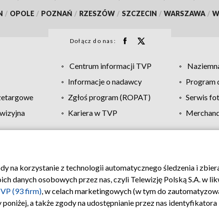
N
/
OPOLE
/
POZNAŃ
/
RZESZÓW
/
SZCZECIN
/
WARSZAWA
/
W
Dołącz do nas:
Centrum informacji TVP
Naziemna
Informacje o nadawcy
Program d
zetargowe
Zgłoś program (ROPAT)
Serwis fo
wizyjna
Kariera w TVP
Merchandi
Polityka prywatności
Moje zgody
Pomoc
Biuro re
ody na korzystanie z technologii automatycznego śledzenia i zbie
 danych osobowych przez nas, czyli Telewizję Polską S.A. w likw
VP (93 firm)
, w celach marketingowych (w tym do zautomatyzow
 poniżej, a także zgody na udostępnianie przez nas identyfikator