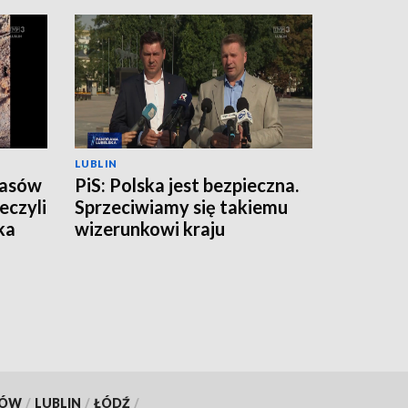
LUBLIN
zasów
PiS: Polska jest bezpieczna.
eczyli
Sprzeciwiamy się takiemu
ka
wizerunkowi kraju
KÓW
/
LUBLIN
/
ŁÓDŹ
/