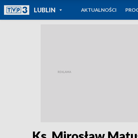
POWRÓT DO
LUBLIN
AKTUALNOŚCI
PRO
TVP REGIONY
Ks. Mirosław Matu