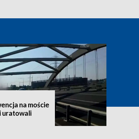
encja na moście
i uratowali