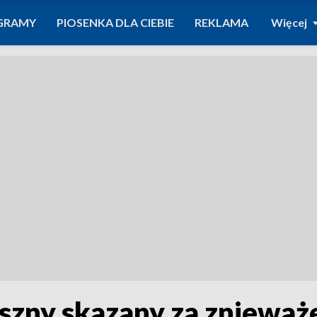
GRAMY
PIOSENKA DLA CIEBIE
REKLAMA
Więcej
szny skazany za znieważe