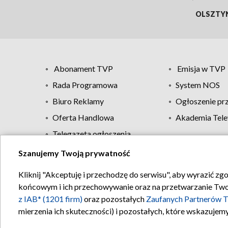
OLSZTY
Abonament TVP
Emisja w TVP
Rada Programowa
System NOS
Biuro Reklamy
Ogłoszenie pr
Oferta Handlowa
Akademia Tele
Telegazeta ogłoszenia
Szanujemy Twoją prywatność
Regulamin TVP
Kliknij "Akceptuję i przechodzę do serwisu", aby wyrazić zg
końcowym i ich przechowywanie oraz na przetwarzanie Twoich
z IAB* (1201 firm)
oraz pozostałych
Zaufanych Partnerów T
mierzenia ich skuteczności) i pozostałych, które wskazujemy