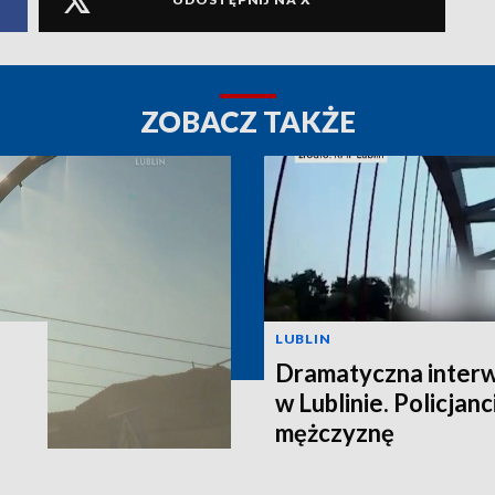
ZOBACZ TAKŻE
LUBLIN
Dramatyczna interw
w Lublinie. Policjanc
mężczyznę