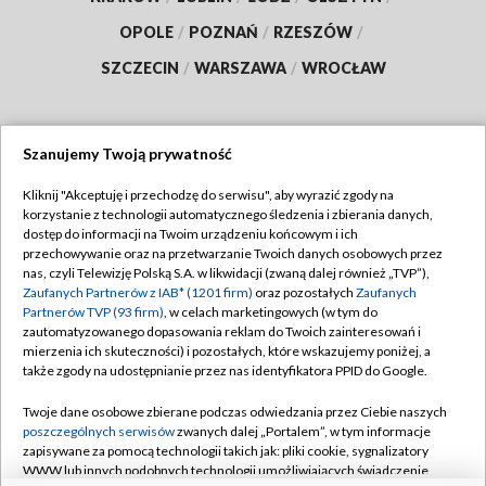
OPOLE
/
POZNAŃ
/
RZESZÓW
/
SZCZECIN
/
WARSZAWA
/
WROCŁAW
Szanujemy Twoją prywatność
Dołącz do nas:
Kliknij "Akceptuję i przechodzę do serwisu", aby wyrazić zgody na
korzystanie z technologii automatycznego śledzenia i zbierania danych,
TVP
dostęp do informacji na Twoim urządzeniu końcowym i ich
Abonament TVP
przechowywanie oraz na przetwarzanie Twoich danych osobowych przez
Regulamin TVP
nas, czyli Telewizję Polską S.A. w likwidacji (zwaną dalej również „TVP”),
Emisja w TVP
Polityka prywatności
Zaufanych Partnerów z IAB* (1201 firm)
oraz pozostałych
Zaufanych
Partnerów TVP (93 firm)
, w celach marketingowych (w tym do
Centrum informacji TVP
Moje zgody
zautomatyzowanego dopasowania reklam do Twoich zainteresowań i
mierzenia ich skuteczności) i pozostałych, które wskazujemy poniżej, a
Naziemna Telewizja Cyfrowa
Pomoc
także zgody na udostępnianie przez nas identyfikatora PPID do Google.
Sklep TVP
Biuro reklamy
Twoje dane osobowe zbierane podczas odwiedzania przez Ciebie naszych
Rada Programowa
Kontakt
poszczególnych serwisów
zwanych dalej „Portalem”, w tym informacje
zapisywane za pomocą technologii takich jak: pliki cookie, sygnalizatory
System NOS
WWW lub innych podobnych technologii umożliwiających świadczenie