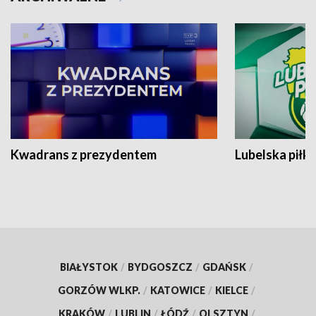
Kwadrans z prezydentem
Lubelska piłk
BIAŁYSTOK
/
BYDGOSZCZ
/
GDAŃSK
/
GORZÓW WLKP.
/
KATOWICE
/
KIELCE
/
KRAKÓW
/
LUBLIN
/
ŁÓDŹ
/
OLSZTYN
/