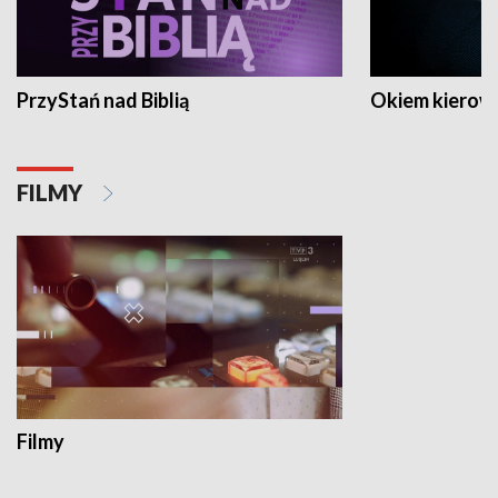
PrzyStań nad Biblią
Okiem kierow
FILMY
Filmy