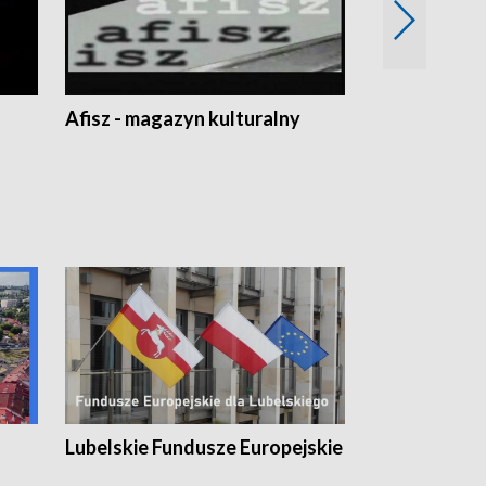
Afisz - magazyn kulturalny
Zobacz, co s
Lubelskie Fundusze Europejskie