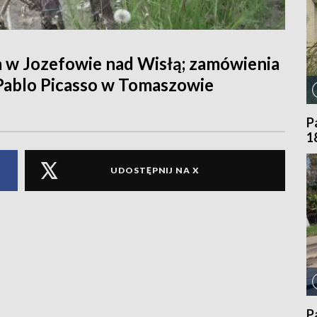
a w Jozefowie nad Wisłą; zamówienia
 Pablo Picasso w Tomaszowie
P
1
UDOSTĘPNIJ NA X
P