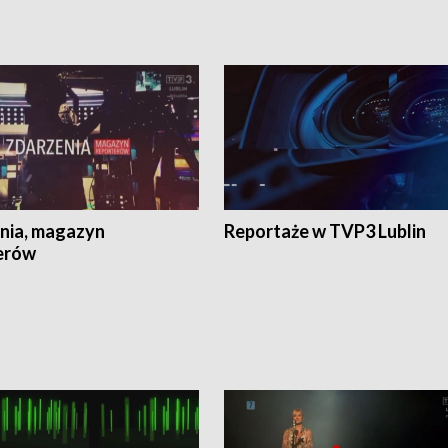
nia, magazyn
Reportaże w TVP3 Lublin
erów