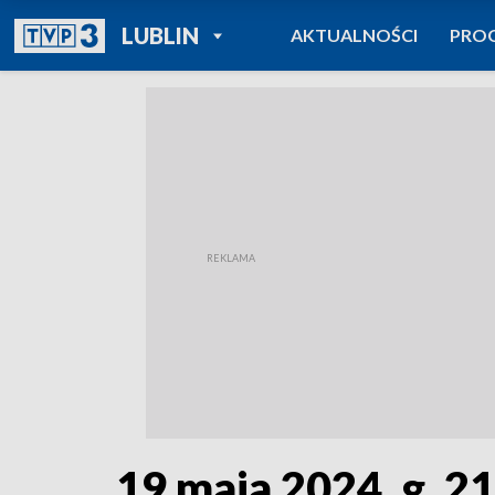
POWRÓT DO
LUBLIN
AKTUALNOŚCI
PRO
TVP REGIONY
19 maja 2024, g. 2