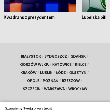
Kwadrans z prezydentem
Lubelska piłk
BIAŁYSTOK
/
BYDGOSZCZ
/
GDAŃSK
/
GORZÓW WLKP.
/
KATOWICE
/
KIELCE
/
KRAKÓW
/
LUBLIN
/
ŁÓDŹ
/
OLSZTYN
/
OPOLE
/
POZNAŃ
/
RZESZÓW
/
SZCZECIN
/
WARSZAWA
/
WROCŁAW
Szanujemy Twoją prywatność