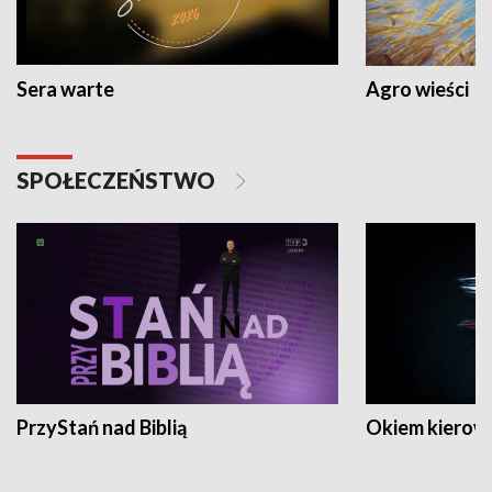
Sera warte
Agro wieści
SPOŁECZEŃSTWO
PrzyStań nad Biblią
Okiem kierow