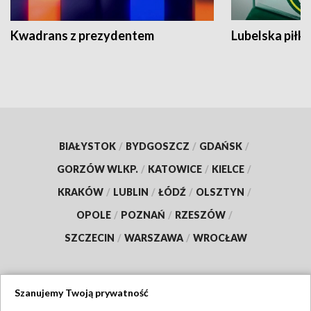
Kwadrans z prezydentem
Lubelska piłk
BIAŁYSTOK
/
BYDGOSZCZ
/
GDAŃSK
/
GORZÓW WLKP.
/
KATOWICE
/
KIELCE
/
KRAKÓW
/
LUBLIN
/
ŁÓDŹ
/
OLSZTYN
/
OPOLE
/
POZNAŃ
/
RZESZÓW
/
SZCZECIN
/
WARSZAWA
/
WROCŁAW
Szanujemy Twoją prywatność
Dołącz do nas: