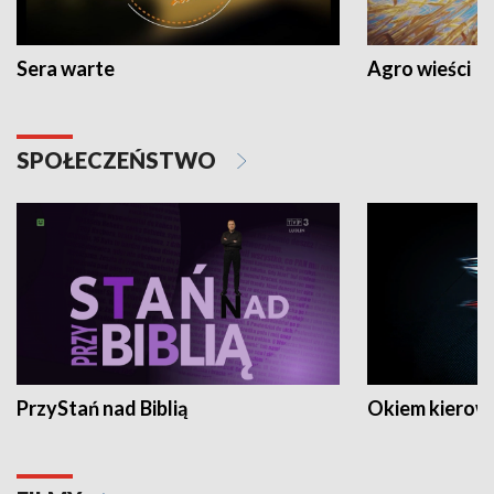
Sera warte
Agro wieści
SPOŁECZEŃSTWO
PrzyStań nad Biblią
Okiem kierow