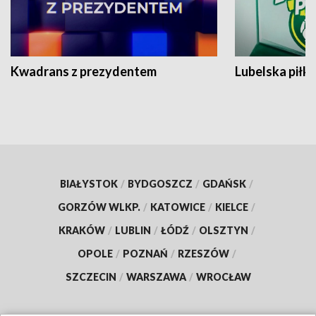
Kwadrans z prezydentem
Lubelska piłk
BIAŁYSTOK
/
BYDGOSZCZ
/
GDAŃSK
/
GORZÓW WLKP.
/
KATOWICE
/
KIELCE
/
KRAKÓW
/
LUBLIN
/
ŁÓDŹ
/
OLSZTYN
/
OPOLE
/
POZNAŃ
/
RZESZÓW
/
SZCZECIN
/
WARSZAWA
/
WROCŁAW