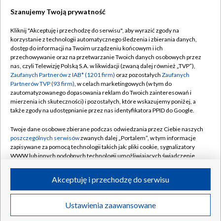
Szanujemy Twoją prywatność
Dołącz do nas:
Kliknij "Akceptuję i przechodzę do serwisu", aby wyrazić zgody na
korzystanie z technologii automatycznego śledzenia i zbierania danych,
TVP
dostęp do informacji na Twoim urządzeniu końcowym i ich
Abonament TVP
przechowywanie oraz na przetwarzanie Twoich danych osobowych przez
Regulamin TVP
nas, czyli Telewizję Polską S.A. w likwidacji (zwaną dalej również „TVP”),
Emisja w TVP
Polityka prywatności
Zaufanych Partnerów z IAB* (1201 firm)
oraz pozostałych
Zaufanych
Partnerów TVP (93 firm)
, w celach marketingowych (w tym do
Centrum informacji TVP
Moje zgody
zautomatyzowanego dopasowania reklam do Twoich zainteresowań i
mierzenia ich skuteczności) i pozostałych, które wskazujemy poniżej, a
Naziemna Telewizja Cyfrowa
Pomoc
także zgody na udostępnianie przez nas identyfikatora PPID do Google.
Sklep TVP
Biuro reklamy
Twoje dane osobowe zbierane podczas odwiedzania przez Ciebie naszych
Rada Programowa
Kontakt
poszczególnych serwisów
zwanych dalej „Portalem”, w tym informacje
zapisywane za pomocą technologii takich jak: pliki cookie, sygnalizatory
System NOS
WWW lub innych podobnych technologii umożliwiających świadczenie
dopasowanych i bezpiecznych usług, personalizację treści oraz reklam,
Informacje o nadawcy
Kanały
udostępnianie funkcji mediów społecznościowych oraz analizowanie
Akceptuję i przechodzę do serwisu
ruchu w Internecie.
Program dla prasy
©2026 Telewizja Polska S.A. w likwidacji
Biuro Reklamy
Twoje dane osobowe zbierane podczas odwiedzania przez Ciebie
Ustawienia zaawansowane
poszczególnych serwisów
na Portalu, takie jak adresy IP, identyfikatory
Ogłoszenie przetargowe
Twoich urządzeń końcowych i identyfikatory plików cookie, informacje o