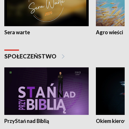
Sera warte
Agro wieści
SPOŁECZEŃSTWO
PrzyStań nad Biblią
Okiem kierow