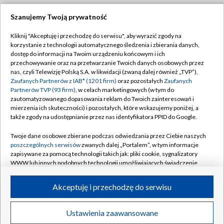
Szanujemy Twoją prywatność
Dołącz do nas:
Kliknij "Akceptuję i przechodzę do serwisu", aby wyrazić zgody na
korzystanie z technologii automatycznego śledzenia i zbierania danych,
TVP
dostęp do informacji na Twoim urządzeniu końcowym i ich
Abonament TVP
przechowywanie oraz na przetwarzanie Twoich danych osobowych przez
Regulamin TVP
nas, czyli Telewizję Polską S.A. w likwidacji (zwaną dalej również „TVP”),
Emisja w TVP
Polityka prywatności
Zaufanych Partnerów z IAB* (1201 firm)
oraz pozostałych
Zaufanych
Partnerów TVP (93 firm)
, w celach marketingowych (w tym do
Centrum informacji TVP
Moje zgody
zautomatyzowanego dopasowania reklam do Twoich zainteresowań i
mierzenia ich skuteczności) i pozostałych, które wskazujemy poniżej, a
Naziemna Telewizja Cyfrowa
Pomoc
także zgody na udostępnianie przez nas identyfikatora PPID do Google.
Sklep TVP
Biuro reklamy
Twoje dane osobowe zbierane podczas odwiedzania przez Ciebie naszych
Rada Programowa
Kontakt
poszczególnych serwisów
zwanych dalej „Portalem”, w tym informacje
zapisywane za pomocą technologii takich jak: pliki cookie, sygnalizatory
System NOS
WWW lub innych podobnych technologii umożliwiających świadczenie
dopasowanych i bezpiecznych usług, personalizację treści oraz reklam,
Informacje o nadawcy
Kanały
udostępnianie funkcji mediów społecznościowych oraz analizowanie
Akceptuję i przechodzę do serwisu
ruchu w Internecie.
Program dla prasy
©2026 Telewizja Polska S.A. w likwidacji
Biuro Reklamy
Twoje dane osobowe zbierane podczas odwiedzania przez Ciebie
Ustawienia zaawansowane
poszczególnych serwisów
na Portalu, takie jak adresy IP, identyfikatory
Ogłoszenie przetargowe