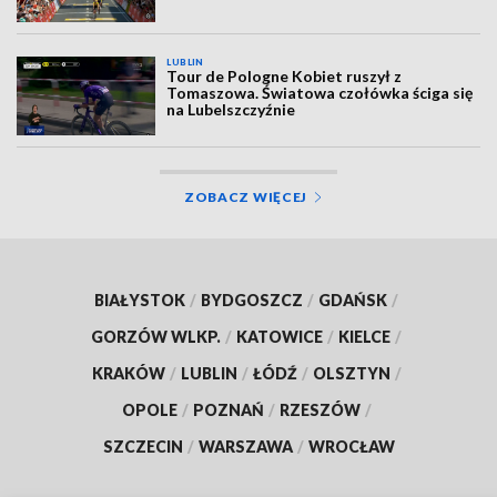
LUBLIN
Tour de Pologne Kobiet ruszył z
Tomaszowa. Światowa czołówka ściga się
na Lubelszczyźnie
ZOBACZ WIĘCEJ
BIAŁYSTOK
/
BYDGOSZCZ
/
GDAŃSK
/
GORZÓW WLKP.
/
KATOWICE
/
KIELCE
/
KRAKÓW
/
LUBLIN
/
ŁÓDŹ
/
OLSZTYN
/
OPOLE
/
POZNAŃ
/
RZESZÓW
/
SZCZECIN
/
WARSZAWA
/
WROCŁAW