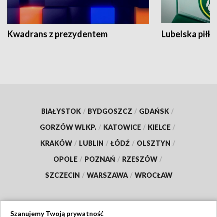
Kwadrans z prezydentem
Lubelska piłk
BIAŁYSTOK
/
BYDGOSZCZ
/
GDAŃSK
/
GORZÓW WLKP.
/
KATOWICE
/
KIELCE
/
KRAKÓW
/
LUBLIN
/
ŁÓDŹ
/
OLSZTYN
/
OPOLE
/
POZNAŃ
/
RZESZÓW
/
SZCZECIN
/
WARSZAWA
/
WROCŁAW
Szanujemy Twoją prywatność