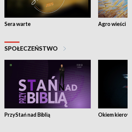
Sera warte
Agro wieści
SPOŁECZEŃSTWO
PrzyStań nad Biblią
Okiem kierow