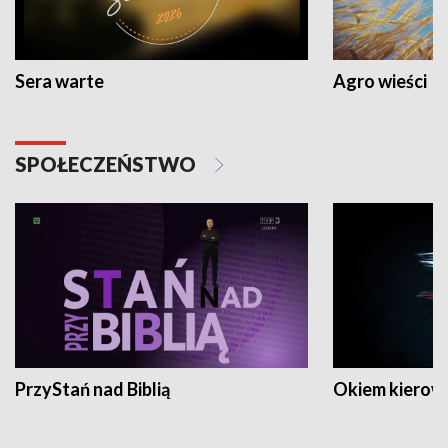
Sera warte
Agro wieści
SPOŁECZEŃSTWO
PrzyStań nad Biblią
Okiem kierow