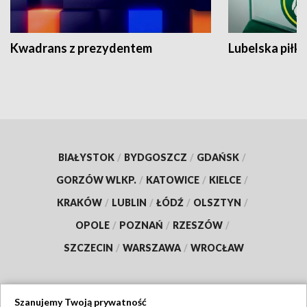
Kwadrans z prezydentem
Lubelska piłk
BIAŁYSTOK
/
BYDGOSZCZ
/
GDAŃSK
/
GORZÓW WLKP.
/
KATOWICE
/
KIELCE
/
KRAKÓW
/
LUBLIN
/
ŁÓDŹ
/
OLSZTYN
/
OPOLE
/
POZNAŃ
/
RZESZÓW
/
SZCZECIN
/
WARSZAWA
/
WROCŁAW
Szanujemy Twoją prywatność