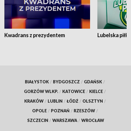
Kwadrans z prezydentem
Lubelska piłk
BIAŁYSTOK
/
BYDGOSZCZ
/
GDAŃSK
/
GORZÓW WLKP.
/
KATOWICE
/
KIELCE
/
KRAKÓW
/
LUBLIN
/
ŁÓDŹ
/
OLSZTYN
/
OPOLE
/
POZNAŃ
/
RZESZÓW
/
SZCZECIN
/
WARSZAWA
/
WROCŁAW