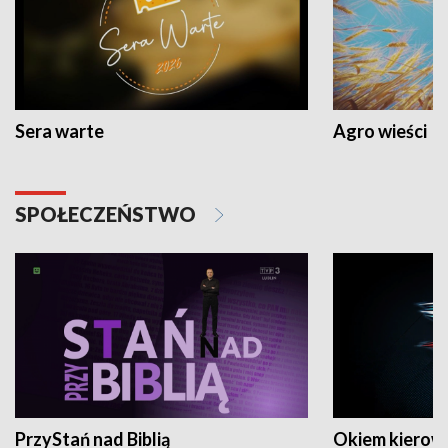
Sera warte
Agro wieści
SPOŁECZEŃSTWO
PrzyStań nad Biblią
Okiem kierow