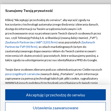
Szanujemy Twoją prywatność
Dołącz do nas:
Kliknij "Akceptuję i przechodzę do serwisu", aby wyrazić zgody na
korzystanie z technologii automatycznego śledzenia i zbierania danych,
TVP
dostęp do informacji na Twoim urządzeniu końcowym i ich
Abonament TVP
przechowywanie oraz na przetwarzanie Twoich danych osobowych przez
Regulamin TVP
nas, czyli Telewizję Polską S.A. w likwidacji (zwaną dalej również „TVP”),
Emisja w TVP
Polityka prywatności
Zaufanych Partnerów z IAB* (1201 firm)
oraz pozostałych
Zaufanych
Partnerów TVP (93 firm)
, w celach marketingowych (w tym do
Centrum informacji TVP
Moje zgody
zautomatyzowanego dopasowania reklam do Twoich zainteresowań i
mierzenia ich skuteczności) i pozostałych, które wskazujemy poniżej, a
Naziemna Telewizja Cyfrowa
Pomoc
także zgody na udostępnianie przez nas identyfikatora PPID do Google.
Sklep TVP
Biuro reklamy
Twoje dane osobowe zbierane podczas odwiedzania przez Ciebie naszych
Rada Programowa
Kontakt
poszczególnych serwisów
zwanych dalej „Portalem”, w tym informacje
zapisywane za pomocą technologii takich jak: pliki cookie, sygnalizatory
System NOS
WWW lub innych podobnych technologii umożliwiających świadczenie
dopasowanych i bezpiecznych usług, personalizację treści oraz reklam,
Informacje o nadawcy
Kanały
udostępnianie funkcji mediów społecznościowych oraz analizowanie
Akceptuję i przechodzę do serwisu
ruchu w Internecie.
Program dla prasy
©2026 Telewizja Polska S.A. w likwidacji
Biuro Reklamy
Twoje dane osobowe zbierane podczas odwiedzania przez Ciebie
Ustawienia zaawansowane
poszczególnych serwisów
na Portalu, takie jak adresy IP, identyfikatory