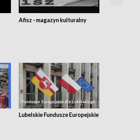
Afisz - magazyn kulturalny
Zobacz, co s
Lubelskie Fundusze Europejskie