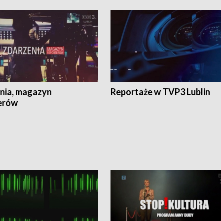
nia, magazyn
Reportaże w TVP3 Lublin
erów