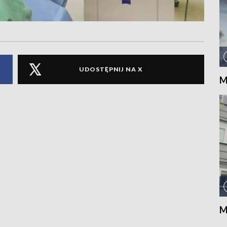
UDOSTĘPNIJ NA X
M
M