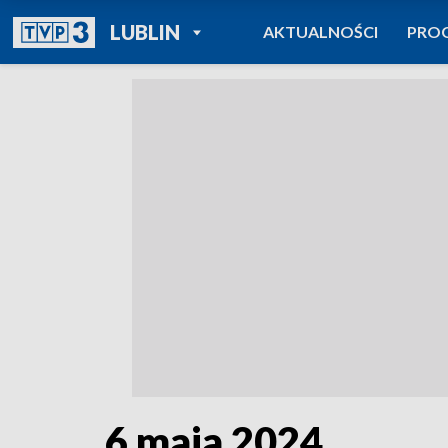
POWRÓT DO
LUBLIN
AKTUALNOŚCI
PRO
TVP REGIONY
6 maja 2024