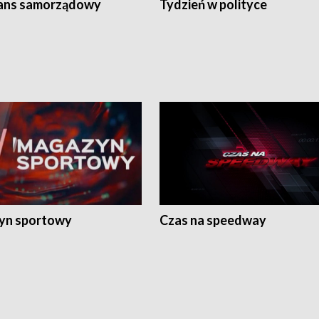
ans samorządowy
Tydzień w polityce
yn sportowy
Czas na speedway