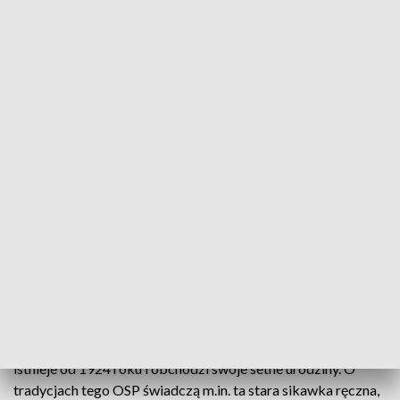
100 lat OSP w Potoku Wielkim
Powstała 100 lat temu i do dziś prężnie działa.
Mowa o Ochotniczej Straży Pożarnej z
miejscowości Potok Wielki. Dziś druhowie
ochotnicy obchodzili swoje święto. Były
odznaczania podziękowania i koncert Orkiestry
Dętej OSP z Kraśnika.
Pierwszy sztandar Ochotniczej Straży Pożarnej z
miejscowości Potok Wielki ma 99 lat. Sama jednostka
istnieje od 1924 roku i obchodzi swoje setne urodziny. O
tradycjach tego OSP świadczą m.in. ta stara sikawka ręczna,