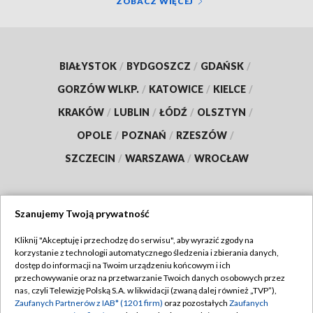
ZOBACZ WIĘCEJ
BIAŁYSTOK
/
BYDGOSZCZ
/
GDAŃSK
/
GORZÓW WLKP.
/
KATOWICE
/
KIELCE
/
KRAKÓW
/
LUBLIN
/
ŁÓDŹ
/
OLSZTYN
/
OPOLE
/
POZNAŃ
/
RZESZÓW
/
SZCZECIN
/
WARSZAWA
/
WROCŁAW
Szanujemy Twoją prywatność
Dołącz do nas:
Kliknij "Akceptuję i przechodzę do serwisu", aby wyrazić zgody na
korzystanie z technologii automatycznego śledzenia i zbierania danych,
TVP
dostęp do informacji na Twoim urządzeniu końcowym i ich
Abonament TVP
przechowywanie oraz na przetwarzanie Twoich danych osobowych przez
Regulamin TVP
nas, czyli Telewizję Polską S.A. w likwidacji (zwaną dalej również „TVP”),
Emisja w TVP
Polityka prywatności
Zaufanych Partnerów z IAB* (1201 firm)
oraz pozostałych
Zaufanych