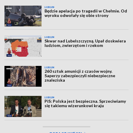
LUBLIN
Będzie apelacja po tragedii w Chełmie. Od
wyroku odwołały się obie strony
LUBLIN
Skwar nad Lubelszczyzną. Upał doskwiera
ludziom, zwierzętom i rzekom
LUBLIN
260 sztuk amunicji z czasów wojny.
Saperzy zabezpieczyli niebezpieczne
znaleziska
LUBLIN
PiS: Polska jest bezpieczna. Sprzeciwiamy
się takiemu wizerunkowi kraju