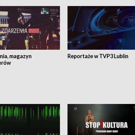
nia, magazyn
Reportaże w TVP3 Lublin
erów