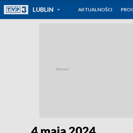
POWRÓT DO
LUBLIN
AKTUALNOŚCI
PRO
TVP REGIONY
4 maja 2024