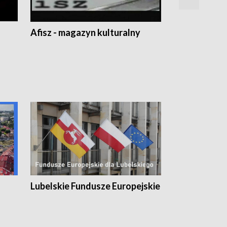
Afisz - magazyn kulturalny
Zobacz, co s
Lubelskie Fundusze Europejskie