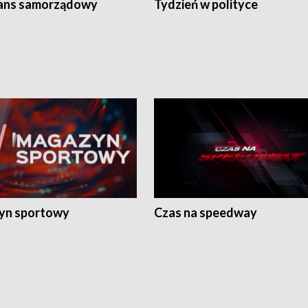
ans samorządowy
Tydzień w polityce
yn sportowy
Czas na speedway