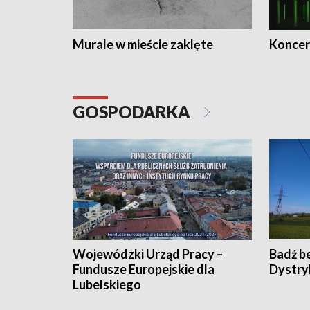
Murale w mieście zaklęte
Koncer
GOSPODARKA
Wojewódzki Urząd Pracy –
Badź b
Fundusze Europejskie dla
Dystry
Lubelskiego