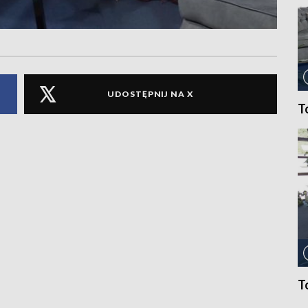
UDOSTĘPNIJ NA X
T
T