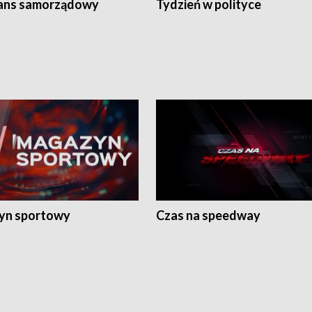
ans samorządowy
Tydzień w polityce
yn sportowy
Czas na speedway