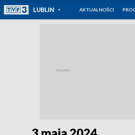
POWRÓT DO
LUBLIN
AKTUALNOŚCI
PRO
TVP REGIONY
3 maja 2024