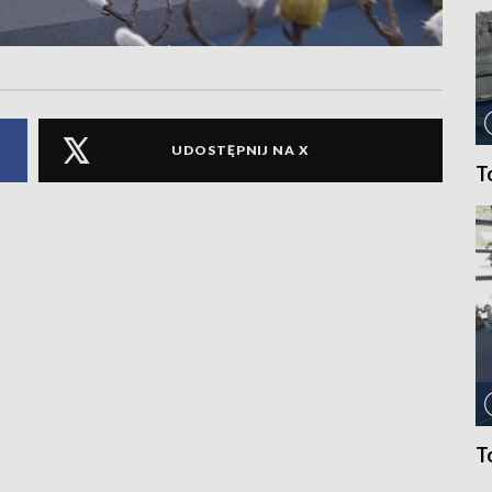
UDOSTĘPNIJ NA X
T
T