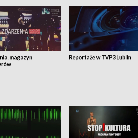
nia, magazyn
Reportaże w TVP3 Lublin
erów