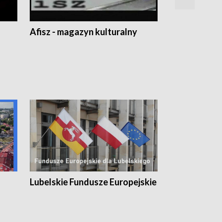
Afisz - magazyn kulturalny
Zobacz, co s
Lubelskie Fundusze Europejskie