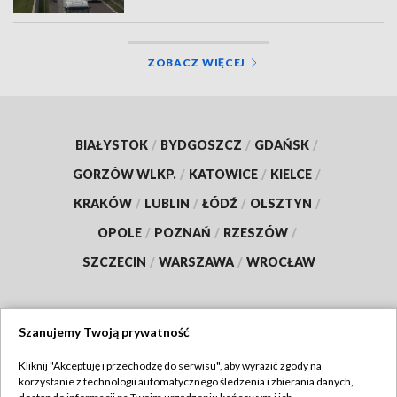
ZOBACZ WIĘCEJ
BIAŁYSTOK
/
BYDGOSZCZ
/
GDAŃSK
/
GORZÓW WLKP.
/
KATOWICE
/
KIELCE
/
KRAKÓW
/
LUBLIN
/
ŁÓDŹ
/
OLSZTYN
/
OPOLE
/
POZNAŃ
/
RZESZÓW
/
SZCZECIN
/
WARSZAWA
/
WROCŁAW
Szanujemy Twoją prywatność
Dołącz do nas:
Kliknij "Akceptuję i przechodzę do serwisu", aby wyrazić zgody na
korzystanie z technologii automatycznego śledzenia i zbierania danych,
TVP