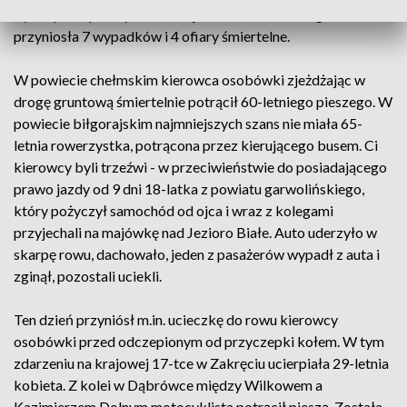
był dopiero początek czarnej serii, która w kilka godzin
przyniosła 7 wypadków i 4 ofiary śmiertelne.
W powiecie chełmskim kierowca osobówki zjeżdżając w
drogę gruntową śmiertelnie potrącił 60-letniego pieszego. W
powiecie biłgorajskim najmniejszych szans nie miała 65-
letnia rowerzystka, potrącona przez kierującego busem. Ci
kierowcy byli trzeźwi - w przeciwieństwie do posiadającego
prawo jazdy od 9 dni 18-latka z powiatu garwolińskiego,
który pożyczył samochód od ojca i wraz z kolegami
przyjechali na majówkę nad Jezioro Białe. Auto uderzyło w
skarpę rowu, dachowało, jeden z pasażerów wypadł z auta i
zginął, pozostali uciekli.
Ten dzień przyniósł m.in. ucieczkę do rowu kierowcy
osobówki przed odczepionym od przyczepki kołem. W tym
zdarzeniu na krajowej 17-tce w Zakręciu ucierpiała 29-letnia
kobieta. Z kolei w Dąbrówce między Wilkowem a
Kazimierzem Dolnym motocyklista potrącił pieszą. Została