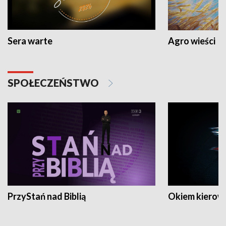
Sera warte
Agro wieści
SPOŁECZEŃSTWO
PrzyStań nad Biblią
Okiem kierow