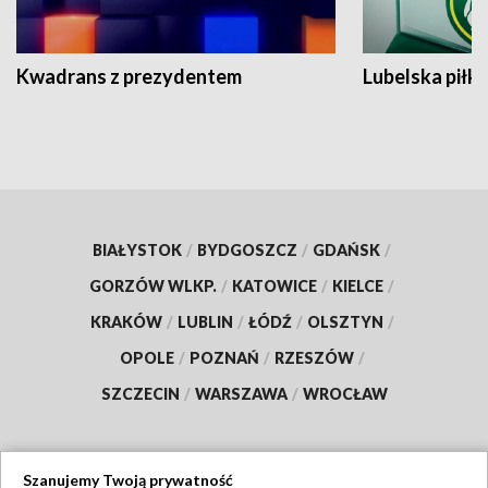
Kwadrans z prezydentem
Lubelska piłk
BIAŁYSTOK
/
BYDGOSZCZ
/
GDAŃSK
/
GORZÓW WLKP.
/
KATOWICE
/
KIELCE
/
KRAKÓW
/
LUBLIN
/
ŁÓDŹ
/
OLSZTYN
/
OPOLE
/
POZNAŃ
/
RZESZÓW
/
SZCZECIN
/
WARSZAWA
/
WROCŁAW
Szanujemy Twoją prywatność