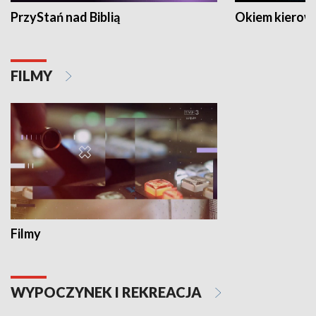
PrzyStań nad Biblią
Okiem kierow
FILMY
Filmy
WYPOCZYNEK I REKREACJA