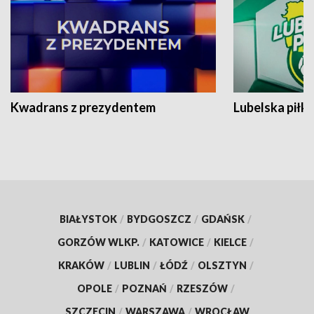
Kwadrans z prezydentem
Lubelska piłk
BIAŁYSTOK
/
BYDGOSZCZ
/
GDAŃSK
/
GORZÓW WLKP.
/
KATOWICE
/
KIELCE
/
KRAKÓW
/
LUBLIN
/
ŁÓDŹ
/
OLSZTYN
/
OPOLE
/
POZNAŃ
/
RZESZÓW
/
SZCZECIN
/
WARSZAWA
/
WROCŁAW