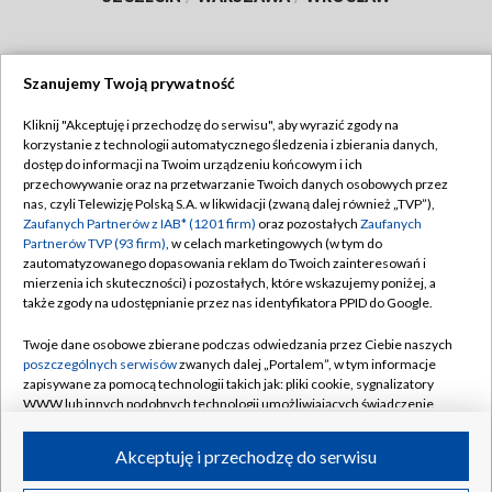
Szanujemy Twoją prywatność
Dołącz do nas:
Kliknij "Akceptuję i przechodzę do serwisu", aby wyrazić zgody na
korzystanie z technologii automatycznego śledzenia i zbierania danych,
TVP
dostęp do informacji na Twoim urządzeniu końcowym i ich
Abonament TVP
przechowywanie oraz na przetwarzanie Twoich danych osobowych przez
Regulamin TVP
nas, czyli Telewizję Polską S.A. w likwidacji (zwaną dalej również „TVP”),
Emisja w TVP
Polityka prywatności
Zaufanych Partnerów z IAB* (1201 firm)
oraz pozostałych
Zaufanych
Partnerów TVP (93 firm)
, w celach marketingowych (w tym do
Centrum informacji TVP
Moje zgody
zautomatyzowanego dopasowania reklam do Twoich zainteresowań i
mierzenia ich skuteczności) i pozostałych, które wskazujemy poniżej, a
Naziemna Telewizja Cyfrowa
Pomoc
także zgody na udostępnianie przez nas identyfikatora PPID do Google.
Sklep TVP
Biuro reklamy
Twoje dane osobowe zbierane podczas odwiedzania przez Ciebie naszych
Rada Programowa
Kontakt
poszczególnych serwisów
zwanych dalej „Portalem”, w tym informacje
zapisywane za pomocą technologii takich jak: pliki cookie, sygnalizatory
System NOS
WWW lub innych podobnych technologii umożliwiających świadczenie
dopasowanych i bezpiecznych usług, personalizację treści oraz reklam,
Informacje o nadawcy
Kanały
udostępnianie funkcji mediów społecznościowych oraz analizowanie
Akceptuję i przechodzę do serwisu
ruchu w Internecie.
Program dla prasy
©2026 Telewizja Polska S.A. w likwidacji